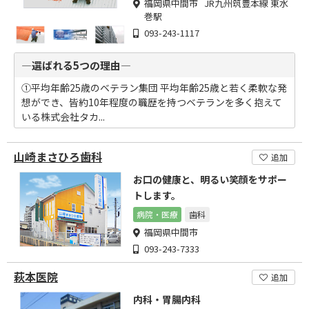
福岡県中間市 JR九州筑豊本線 東水
巻駅
093-243-1117
―選ばれる5つの理由―
①平均年齢25歳のベテラン集団 平均年齢25歳と若く柔軟な発
想ができ、皆約10年程度の職歴を持つベテランを多く抱えて
いる株式会社タカ...
山崎まさひろ歯科
追加
お口の健康と、明るい笑顔をサポー
トします。
病院・医療
歯科
福岡県中間市
093-243-7333
萩本医院
追加
内科・胃腸内科