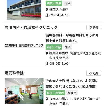
病院・医療
内科
福岡県中間市
093-245-1650
豊川内科・循環器科クリニック
追加
循環器内科・呼吸器内科を中心に内
科全般を診療します。
病院・医療
内科
福岡県中間市 筑豊電気鉄道筑豊電気
鉄道線 通谷駅
093-245-8100
坂元整骨院
追加
その辛さを我慢しないで、お気軽に
お問い合わせください。交通事故・
スポーツ専門の整骨院です。
鍼灸・整骨院
整骨院
福岡県中間市 JR筑豊本線（福北ゆた
か線） 中間駅