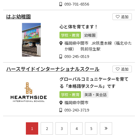
093-701-6556
はぶ幼稚園
追加
心と体を育てます！
学校・教育
幼稚園
福岡県中間市 JR筑豊本線（福北ゆた
か線） 筑前垣生駅
093-245-0519
ハースサイドインターナショナルスクール
追加
グローバルコミュニケーターを育て
る「本格語学スクール」です
学校・教育
英語・英会話
福岡県中間市
093-243-3719
1
2
3
4
5