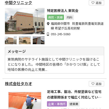
中間クリニック
追加
特定医療法人 東筑会
病院・医療
内科
福岡県中間市 筑豊電鉄筑豊電気鉄道
線 希望が丘高校前駅
093-245-5060
メッセージ
東筑病院のサテライト施設として中間クリニックを設けるこ
とになりました。 中間地区の皆様の「かかりつけ医」として
地域の医療の向上と発展...
株式会社タカオ
追加
足場工事、鍛冶、外壁塗装など住宅
の建築関係まで幅広く対応していま
す
企業・事務所
建築業