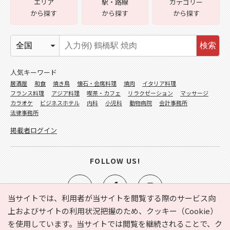
エリア
駅・路線
カテゴリー
から探す
から探す
から探す
検索
人気キーワード
居酒屋
和食
焼き鳥
懐石・会席料理
焼肉
イタリア料理
フランス料理
アジア料理
喫茶・カフェ
リラクゼーション
マッサージ
カラオケ
ビジネスホテル
内科
小児科
動物病院
会計事務所
法律事務所
掲載者ログイン
FOLLOW US!
当サイトでは、利用者が当サイトを閲覧する際のサービス向
上およびサイトの利用状況把握のため、クッキー（Cookie）
を使用しています。当サイトでは閲覧を継続されることで、ク
e-NAVITA（イーナビタ）とは？
お気に入り
ヘルプ