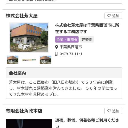
株式会社芳太屋
追加
株式会社芳太屋は千葉県匝瑳市に所
在する工務店です
企業・事務所
建築業
千葉県匝瑳市
0479-73-1141
会社案内
芳太屋は、ここ匝瑳市（旧八日市場市）で５０年前に創業
し、材木販売と建築業を営んできました。 ５０年の間に培っ
てきた木材を見極めるプロ...
有限会社角政本店
追加
通夜、葬儀、供養各種ご利用くださ
い