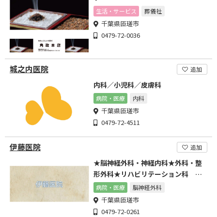
生活・サービス
葬儀社
千葉県匝瑳市
0479-72-0036
城之内医院
追加
内科／小児科／皮膚科
病院・医療
内科
千葉県匝瑳市
0479-72-4511
伊藤医院
追加
★脳神経外科・神経内科★外科・整
形外科★リハビリテーション科 お
気軽にご相談ください
病院・医療
脳神経外科
千葉県匝瑳市
0479-72-0261