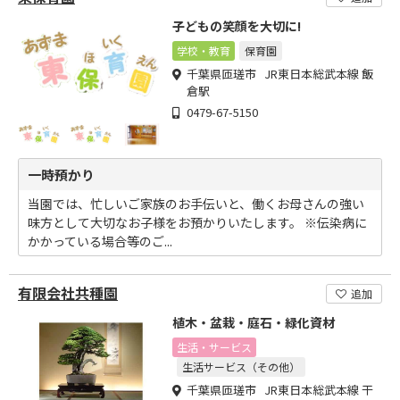
子どもの笑顔を大切に!
学校・教育
保育園
千葉県匝瑳市 JR東日本総武本線 飯
倉駅
0479-67-5150
一時預かり
当園では、忙しいご家族のお手伝いと、働くお母さんの強い
味方として大切なお子様をお預かりいたします。 ※伝染病に
かかっている場合等のご...
有限会社共種園
追加
植木・盆栽・庭石・緑化資材
生活・サービス
生活サービス（その他）
千葉県匝瑳市 JR東日本総武本線 干