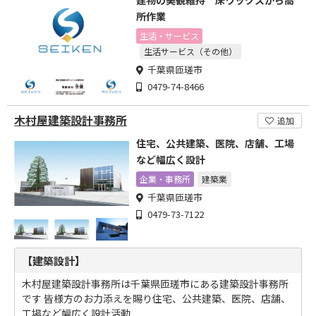
建物の美観維持 床ワックスから高
所作業
生活・サービス
生活サービス（その他）
千葉県匝瑳市
0479-74-8466
木村屋建築設計事務所
追加
住宅、公共建築、医院、店舗、工場
など幅広く設計
企業・事務所
建築業
千葉県匝瑳市
0479-73-7122
【建築設計】
木村屋建築設計事務所は千葉県匝瑳市にある建築設計事務所
です 皆様方のお力添えを賜り住宅、公共建築、医院、店舗、
工場など幅広く設計活動...