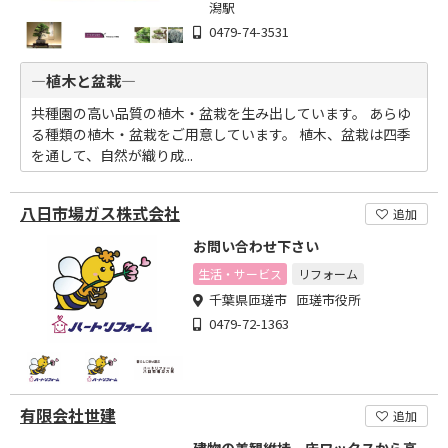
潟駅
0479-74-3531
―植木と盆栽―
共種園の高い品質の植木・盆栽を生み出しています。 あらゆ
る種類の植木・盆栽をご用意しています。 植木、盆栽は四季
を通して、自然が織り成...
八日市場ガス株式会社
追加
お問い合わせ下さい
生活・サービス
リフォーム
千葉県匝瑳市 匝瑳市役所
0479-72-1363
有限会社世建
追加