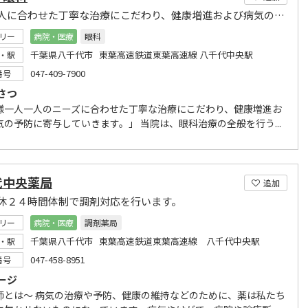
一人一人に合わせた丁寧な治療にこだわり、健康増進および病気の予防に寄与していきます。
リー
病院・医療
眼科
千葉県八千代市 東葉高速鉄道東葉高速線 八千代中央駅
・駅
047-409-7900
番号
さつ
様一人一人のニーズに合わせた丁寧な治療にこだわり、健康増進お
気の予防に寄与していきます。」 当院は、眼科治療の全般を行う...
代中央薬局
追加
休２４時間体制で調剤対応を行います。
リー
病院・医療
調剤薬局
千葉県八千代市 東葉高速鉄道東葉高速線 八千代中央駅
・駅
047-458-8951
番号
ージ
師とは～ 病気の治療や予防、健康の維持などのために、薬は私たち