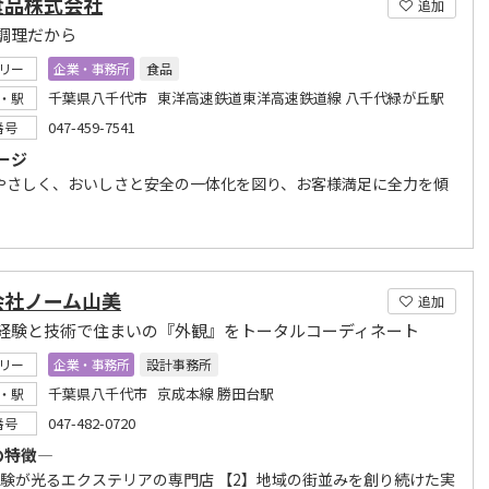
食品株式会社
追加
調理だから
リー
企業・事務所
食品
千葉県八千代市 東洋高速鉄道東洋高速鉄道線 八千代緑が丘駅
・駅
047-459-7541
番号
ージ
やさしく、おいしさと安全の一体化を図り、お客様満足に全力を傾
会社ノーム山美
追加
経験と技術で住まいの『外観』をトータルコーディネート
リー
企業・事務所
設計事務所
千葉県八千代市 京成本線 勝田台駅
・駅
047-482-0720
番号
の特徴―
経験が光るエクステリアの専門店 【2】地域の街並みを創り続けた実