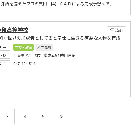
】知識を備えたプロの集団 【4】ＣＡＤによる完成予想図で、 ...
英和高等学校
追加
真に平和な世界の形成者として愛と奉仕に生きる有為な人物を育成する。
リー
学校・教育
私立高校
千葉県八千代市 京成本線 勝田台駅
・駅
047-484-5141
番号
3
4
5