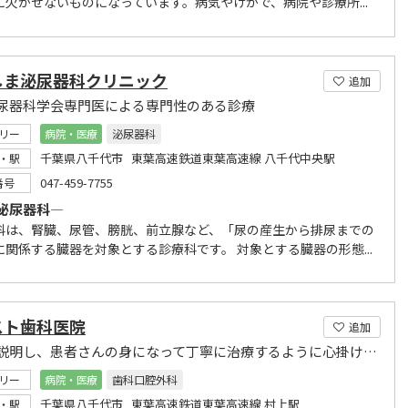
に欠かせないものになっています。病気やけがで、病院や診療所...
しま泌尿器科クリニック
追加
尿器科学会専門医による専門性のある診療
リー
病院・医療
泌尿器科
千葉県八千代市 東葉高速鉄道東葉高速線 八千代中央駅
・駅
047-459-7755
番号
泌尿器科―
科は、腎臓、尿管、膀胱、前立腺など、「尿の産生から排尿までの
に関係する臓器を対象とする診療科です。 対象とする臓器の形態...
スト歯科医院
追加
詳しく説明し、患者さんの身になって丁寧に治療するように心掛けて頑張っています
リー
病院・医療
歯科口腔外科
千葉県八千代市 東葉高速鉄道東葉高速線 村上駅
・駅