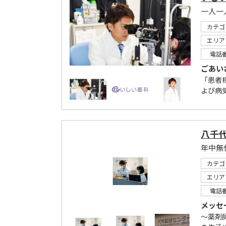
カテゴ
エリア
電話
ごあい
「患者
よび病
八千
年中無
カテゴ
エリア
電話
メッセ
～薬剤