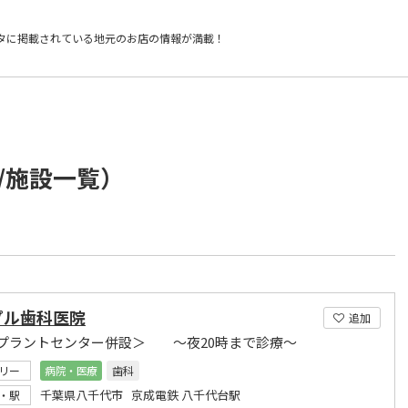
タに掲載されている
地元のお店の情報が満載！
/施設一覧）
プル歯科医院
追加
プラントセンター併設＞ ～夜20時まで診療～
リー
病院・医療
歯科
千葉県八千代市 京成電鉄 八千代台駅
・駅