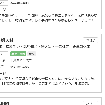
047-483-4618
番号
ージ
プル歯科のモットー≫ 歯は一度削ると再生しません。元には戻らな
らこそ、 時間をかけ、ひと手間かけた診療を心掛け、 なるべく...
産婦人科
追加
来・産科手術・乳児健診・婦人科・一般外来・更年期外来
リー
病院・医療
産科
千葉県八千代市
・駅
047-484-1330
番号
ージ
のご案内～ 千葉県八千代市の皆様とともに、歩んでまいりました。
1973年の開院以来、多くのご出産にたずさわり、 地域の皆...
い眼科
追加