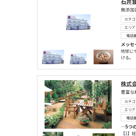
石井
無添加
カテゴ
エリア
電話
メッセ
地球に
ける。
株式
豊富な
カテゴ
エリア
電話
―5つ
【1】