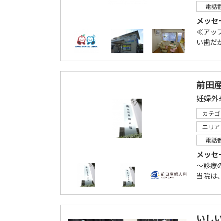
電話
メッセ
≪アッ
い歯だか
前田
妊婦外
カテゴ
エリア
電話
メッセ
～診療
当院は、
いし