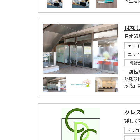
の生活
はな
日本泌
カテゴ
エリア
電話
―男性
泌尿器
尿路」
クレ
カテゴ
エリア