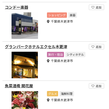
コンドー楽器
追加
ショッピング
楽器
千葉県木更津市
グランパークホテルエクセル木更津
追加
旅行・宿泊
シティホテル
千葉県木更津市
魚菜酒肴 開花屋
追加
グルメ
海鮮料理
千葉県木更津市