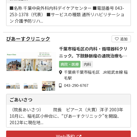
■名称 千葉中央外科内科デイケアセンター ■電話番号 043-
253-1378（代表） ■サービスの種類 通所リハビリテーショ
ン 介護予防リハ...
ぴあーすクリニック
追加
千葉市稲毛区の内科・循環器科クリ
ニック。下肢静脈瘤の通院治療も可
能です。
病院・医療
内科
千葉県千葉市稲毛区 JR総武本線 稲
毛駅
043-290-6767
ごあいさつ
（院長あいさつ） 院長 ピアース（大貫）洋子 2003年
10月に、稲毛区小仲台に、“ぴあーすクリニック”を開設、
2012年に現在地...
Web予約