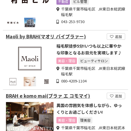
不動産
ビル管理
千葉県千葉市稲毛区 JR東日本総武線
稲毛駅
043-253-9730
Maoli by BRAH(マオリ バイブラァー)
追加
稲毛駅徒歩5分!いつも以上に華やか
な印象となるお目元を実現します♪
美容・理容
ビューティサロン
千葉県千葉市稲毛区 JR東日本総武線
稲毛駅
080-4209-1104
BRAH e komo mai(ブラァ エ コモマイ)
追加
異国の雰囲気を体感しながら、ゆっ
くりとお過ごしください!
美容・理容
理美容
千葉県千葉市稲毛区 JR東日本総武本