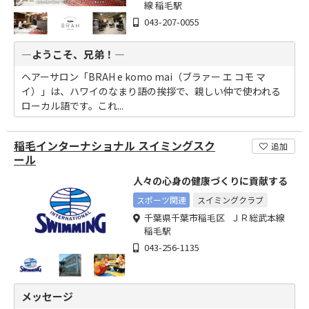
線 稲毛駅
043-207-0055
―ようこそ、兄弟！―
ヘアーサロン「BRAH e komo mai（ブラァー エ コモ マ
イ）」は、ハワイのなまり語の挨拶で、親しい仲で使われる
ローカル語です。これ...
稲毛インターナショナル スイミングスク
追加
ール
人々の心身の健康づくりに貢献する
スポーツ関連
スイミングクラブ
千葉県千葉市稲毛区 ＪＲ総武本線
稲毛駅
043-256-1135
メッセージ