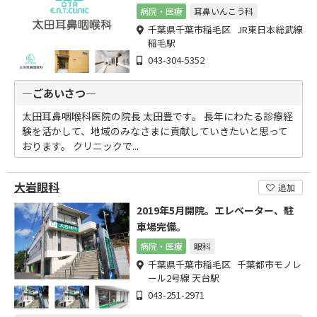
病院・医療
耳鼻いんこう科
千葉県千葉市稲毛区 JR東日本総武線
稲毛駅
043-304-5352
―ごあいさつ―
太田耳鼻咽喉科医院の院長 太田豊です。 長年にわたる診療経
験を活かして、地域のみなさまに貢献していきたいと思って
おります。 クリニックで...
大岩眼科
追加
2019年5月開院。エレベーター、駐
車場完備。
病院・医療
眼科
千葉県千葉市稲毛区 千葉都市モノレ
ール2号線 天台駅
043-251-2971