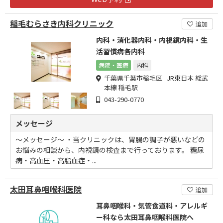
稲毛むらさき内科クリニック
追加
内科・消化器内科・内視鏡内科・生
活習慣病各内科
病院・医療
内科
千葉県千葉市稲毛区 JR東日本 総武
本線 稲毛駅
043-290-0770
メッセージ
～メッセージ～ ・当クリニックは、胃腸の調子が悪いなどの
お悩みの相談から、内視鏡の検査まで行っております。 糖尿
病・高血圧・高脂血症・...
太田耳鼻咽喉科医院
追加
耳鼻咽喉科・気管食道科・アレルギ
ー科なら太田耳鼻咽喉科医院へ