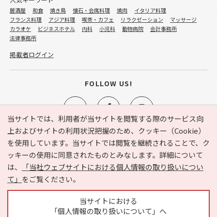
居酒屋
和食
焼き鳥
懐石・会席料理
焼肉
イタリア料理
フランス料理
アジア料理
喫茶・カフェ
リラクゼーション
マッサージ
カラオケ
ビジネスホテル
内科
小児科
動物病院
会計事務所
法律事務所
掲載者ログイン
FOLLOW US!
当サイトでは、利用者が当サイトを閲覧する際のサービス向
上およびサイトの利用状況把握のため、クッキー（Cookie）
を使用しています。当サイトでは閲覧を継続されることで、ク
e-NAVITA（イーナビタ）とは？
お気に入り
ヘルプ
ッキーの使用に同意されたものとみなします。詳細について
利用規約
個人情報の取り扱いについて
運営会社
は、
「当社ウェブサイトにおける個人情報の取り扱いについ
サイトマップ
広告掲載に関するお問い合わせ
て」
をご覧ください。
サイトの内容に関するお問い合わせ
当サイトにおける
「個人情報の取り扱いについて」へ