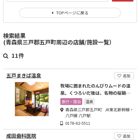
TOPページに戻る
検索結果
(青森県三戸郡五戸町周辺の店舗/施設一覧）
11件
五戸まきば温泉
追加
牧場に囲まれたのんびりムードの温
泉。くつろいだ後は、名物の桜鍋や
馬刺しなどが味わえます。
旅行・宿泊
温泉
青森県三戸郡五戸町 JR東北新幹線・
八戸線 八戸駅
0178-62-5511
成田歯科医院
追加