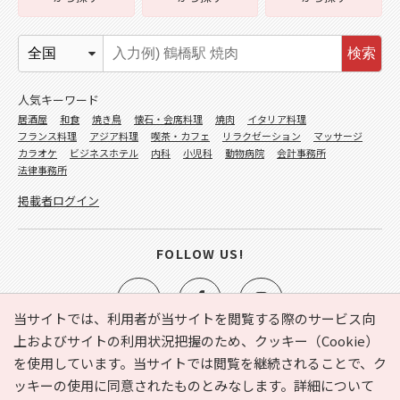
検索
人気キーワード
居酒屋
和食
焼き鳥
懐石・会席料理
焼肉
イタリア料理
フランス料理
アジア料理
喫茶・カフェ
リラクゼーション
マッサージ
カラオケ
ビジネスホテル
内科
小児科
動物病院
会計事務所
法律事務所
掲載者ログイン
FOLLOW US!
当サイトでは、利用者が当サイトを閲覧する際のサービス向
上およびサイトの利用状況把握のため、クッキー（Cookie）
を使用しています。当サイトでは閲覧を継続されることで、ク
e-NAVITA（イーナビタ）とは？
お気に入り
ヘルプ
ッキーの使用に同意されたものとみなします。詳細について
利用規約
個人情報の取り扱いについて
運営会社