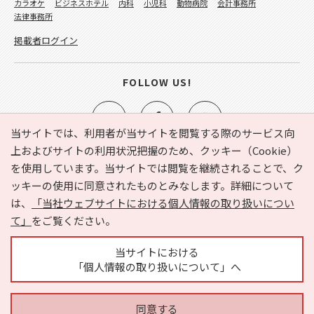
カラオケ
ビジネスホテル
内科
小児科
動物病院
会計事務所
法律事務所
掲載者ログイン
FOLLOW US!
当サイトでは、利用者が当サイトを閲覧する際のサービス向
上およびサイトの利用状況把握のため、クッキー（Cookie）
を使用しています。当サイトでは閲覧を継続されることで、ク
e-NAVITA（イーナビタ）とは？
お気に入り
ヘルプ
ッキーの使用に同意されたものとみなします。詳細について
利用規約
個人情報の取り扱いについて
運営会社
は、
「当社ウェブサイトにおける個人情報の取り扱いについ
サイトマップ
広告掲載に関するお問い合わせ
て」
をご覧ください。
サイトの内容に関するお問い合わせ
当サイトにおける
「個人情報の取り扱いについて」へ
同意する