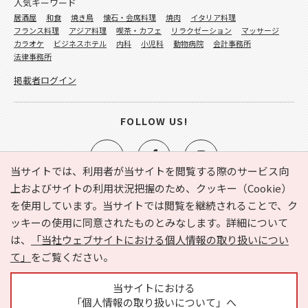
人気キーワード
居酒屋
和食
焼き鳥
懐石・会席料理
焼肉
イタリア料理
フランス料理
アジア料理
喫茶・カフェ
リラクゼーション
マッサージ
カラオケ
ビジネスホテル
内科
小児科
動物病院
会計事務所
法律事務所
掲載者ログイン
FOLLOW US!
当サイトでは、利用者が当サイトを閲覧する際のサービス向
上およびサイトの利用状況把握のため、クッキー（Cookie）
を使用しています。当サイトでは閲覧を継続されることで、ク
e-NAVITA（イーナビタ）とは？
お気に入り
ヘルプ
ッキーの使用に同意されたものとみなします。詳細について
利用規約
個人情報の取り扱いについて
運営会社
は、
「当社ウェブサイトにおける個人情報の取り扱いについ
サイトマップ
広告掲載に関するお問い合わせ
て」
をご覧ください。
サイトの内容に関するお問い合わせ
当サイトにおける
「個人情報の取り扱いについて」へ