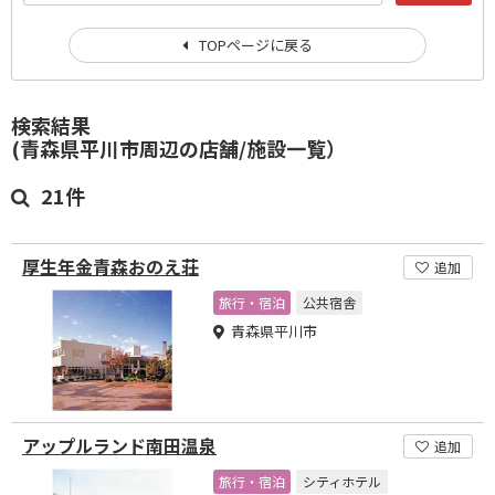
TOPページに戻る
検索結果
(青森県平川市周辺の店舗/施設一覧）
21件
厚生年金青森おのえ荘
追加
旅行・宿泊
公共宿舎
青森県平川市
アップルランド南田温泉
追加
旅行・宿泊
シティホテル