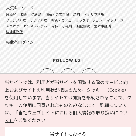
人気キーワード
居酒屋
和食
焼き鳥
懐石・会席料理
焼肉
イタリア料理
フランス料理
アジア料理
喫茶・カフェ
リラクゼーション
マッサージ
カラオケ
ビジネスホテル
内科
小児科
動物病院
会計事務所
法律事務所
掲載者ログイン
FOLLOW US!
当サイトでは、利用者が当サイトを閲覧する際のサービス向
上およびサイトの利用状況把握のため、クッキー（Cookie）
を使用しています。当サイトでは閲覧を継続されることで、ク
e-NAVITA（イーナビタ）とは？
お気に入り
ヘルプ
ッキーの使用に同意されたものとみなします。詳細について
利用規約
個人情報の取り扱いについて
運営会社
は、
「当社ウェブサイトにおける個人情報の取り扱いについ
サイトマップ
広告掲載に関するお問い合わせ
て」
をご覧ください。
サイトの内容に関するお問い合わせ
当サイトにおける