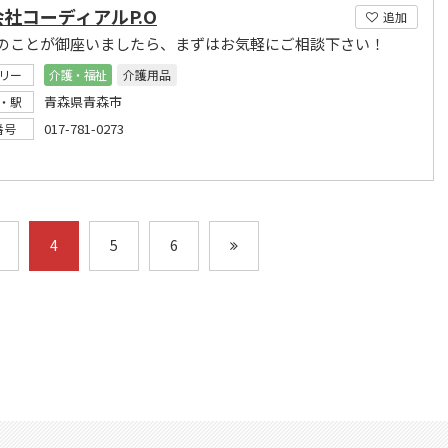
社コーディアルP.O
追加
のことが御座いましたら、まずはお気軽にご相談下さい！
リー
介護・福祉
介護用品
青森県青森市
・駅
017-781-0273
番号
4
5
6