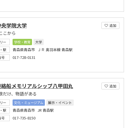
中央学院大学
追加
ここから
リー
学校・教育
大学
青森県青森市 ＪＲ 奥羽本線 青森駅
・駅
017-728-0131
番号
連絡船メモリアルシップ八甲田丸
追加
数だけ、物語がある
リー
文化・ミュージアム
展示・イベント
青森県青森市 JR 青森駅
・駅
017-735-8150
番号