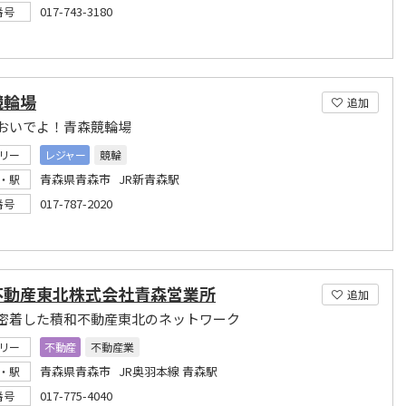
017-743-3180
番号
競輪場
追加
おいでよ！青森競輪場
リー
レジャー
競輪
青森県青森市 JR新青森駅
・駅
017-787-2020
番号
不動産東北株式会社青森営業所
追加
密着した積和不動産東北のネットワーク
リー
不動産
不動産業
青森県青森市 JR奥羽本線 青森駅
・駅
017-775-4040
番号