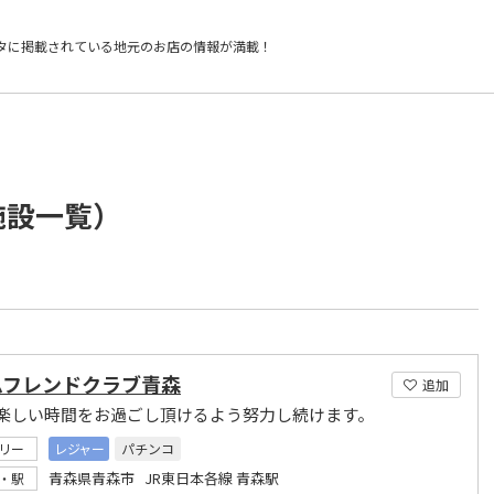
タに掲載されている
地元のお店の情報が満載！
施設一覧）
ムフレンドクラブ青森
追加
楽しい時間をお過ごし頂けるよう努力し続けます。
リー
レジャー
パチンコ
青森県青森市 JR東日本各線 青森駅
・駅