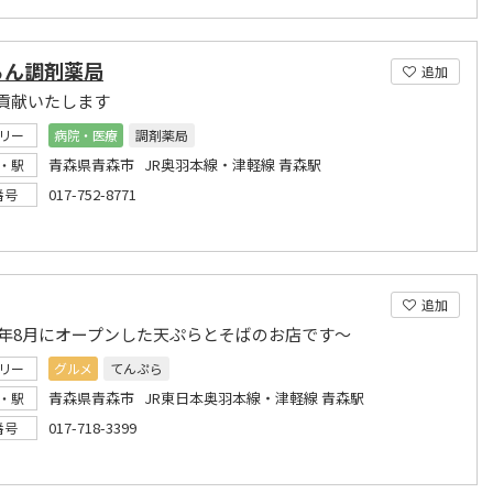
らん調剤薬局
追加
貢献いたします
リー
病院・医療
調剤薬局
青森県青森市 JR奥羽本線・津軽線 青森駅
・駅
017-752-8771
番号
追加
19年8月にオープンした天ぷらとそばのお店です～
リー
グルメ
てんぷら
青森県青森市 JR東日本奥羽本線・津軽線 青森駅
・駅
017-718-3399
番号