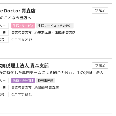
ne Doctor 青森店
追加
neのことなら当店へ！
リー
生活・サービス
生活サービス（その他）
青森県青森市 JR奥羽本線・津軽線 青森駅
・駅
017-718-2377
番号
本郷税理士法人 青森支部
追加
野に特化した専門チームによる総合力Ｎｏ．１の税理士法人
リー
法律・会計関連
税務事務所
青森県青森市 JR津軽線 青森駅
・駅
017-777-8581
番号