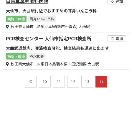
白鳥耳鼻咽喉科医院
追加
大仙市、大曲駅付近でおすすめの耳鼻いんこう科
病院・医療
耳鼻いんこう科
秋田県大仙市 JR奥羽本線(新庄～青森) 大曲駅
PCR検査センター 大仙市指定PCR検査所
追加
大曲武道館内、唾液検査可能、検査結果も迅速に出ます
病院・医療
PCR検査
秋田県大仙市 JR東日本奥羽本線・田沢湖線 大曲駅
10
11
12
13
14