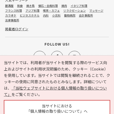
人気キーワード
居酒屋
和食
焼き鳥
懐石・会席料理
焼肉
イタリア料理
フランス料理
アジア料理
喫茶・カフェ
リラクゼーション
マッサージ
カラオケ
ビジネスホテル
内科
小児科
動物病院
会計事務所
法律事務所
掲載者ログイン
FOLLOW US!
当サイトでは、利用者が当サイトを閲覧する際のサービス向
上およびサイトの利用状況把握のため、クッキー（Cookie）
を使用しています。当サイトでは閲覧を継続されることで、ク
e-NAVITA（イーナビタ）とは？
お気に入り
ヘルプ
ッキーの使用に同意されたものとみなします。詳細について
利用規約
個人情報の取り扱いについて
運営会社
は、
「当社ウェブサイトにおける個人情報の取り扱いについ
サイトマップ
広告掲載に関するお問い合わせ
て」
をご覧ください。
サイトの内容に関するお問い合わせ
当サイトにおける
「個人情報の取り扱いについて」へ