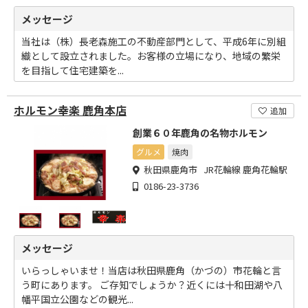
メッセージ
当社は（株）長老森施工の不動産部門として、平成6年に別組
織として設立されました。お客様の立場になり、地域の繁栄
を目指して住宅建築を...
ホルモン幸楽 鹿角本店
追加
創業６０年鹿角の名物ホルモン
グルメ
焼肉
秋田県鹿角市 JR花輪線 鹿角花輪駅
0186-23-3736
メッセージ
いらっしゃいませ！当店は秋田県鹿角（かづの）市花輪と言
う町にあります。 ご存知でしょうか？近くには十和田湖や八
幡平国立公園などの観光...