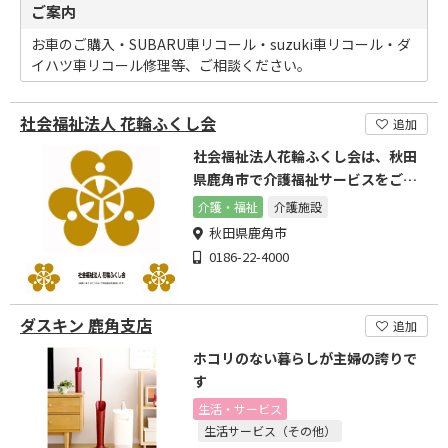
ご案内
お車のご購入・SUBARU車リコール・suzuki車リコール・ダ
イハツ車リコール修理等、ご相談ください。
社会福祉法人 花輪ふくし会
追加
社会福祉法人花輪ふくし会は、秋田
県鹿角市で介護福祉サービスをご提
供しています
介護・福祉
介護施設
秋田県鹿角市
0186-22-4000
ダスキン 鹿角支店
追加
ホコリのない暮らしが主婦の誇りで
す
生活・サービス
生活サービス（その他）