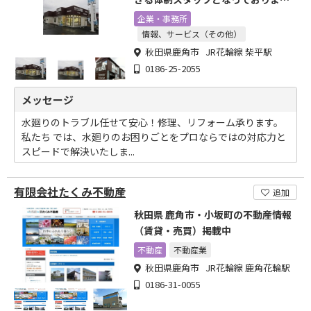
す。
企業・事務所
情報、サービス（その他）
秋田県鹿角市 JR花輪線 柴平駅
0186-25-2055
メッセージ
水廻りのトラブル任せて安心！修理、リフォーム承ります。
私たち では、水廻りのお困りごとをプロならではの対応力と
スピードで解決いたしま...
有限会社たくみ不動産
追加
秋田県 鹿角市・小坂町の不動産情報
（賃貸・売買）掲載中
不動産
不動産業
秋田県鹿角市 JR花輪線 鹿角花輪駅
0186-31-0055