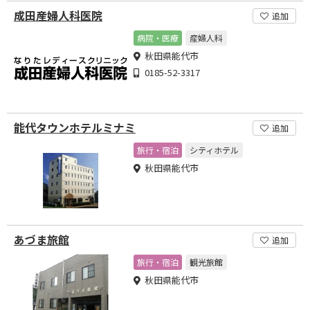
成田産婦人科医院
追加
病院・医療
産婦人科
秋田県能代市
0185-52-3317
能代タウンホテルミナミ
追加
旅行・宿泊
シティホテル
秋田県能代市
あづま旅館
追加
旅行・宿泊
観光旅館
秋田県能代市