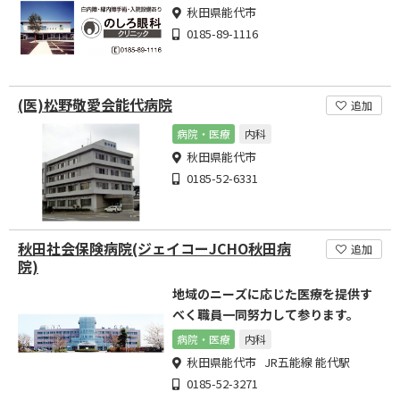
秋田県能代市
0185-89-1116
(医)松野敬愛会能代病院
追加
病院・医療
内科
秋田県能代市
0185-52-6331
秋田社会保険病院(ジェイコーJCHO秋田病
追加
院)
地域のニーズに応じた医療を提供す
べく職員一同努力して参ります。
病院・医療
内科
秋田県能代市 JR五能線 能代駅
0185-52-3271