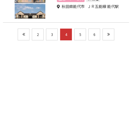
秋田県能代市 ＪＲ五能線 能代駅
2
3
4
5
6