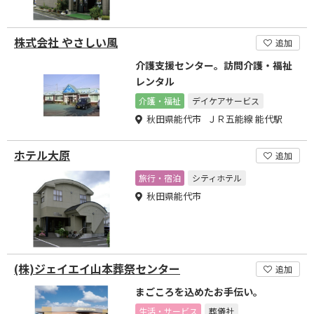
株式会社 やさしい風
追加
介護支援センター。訪問介護・福祉
レンタル
介護・福祉
デイケアサービス
秋田県能代市 ＪＲ五能線 能代駅
ホテル大原
追加
旅行・宿泊
シティホテル
秋田県能代市
(株)ジェイエイ山本葬祭センター
追加
まごころを込めたお手伝い。
生活・サービス
葬儀社