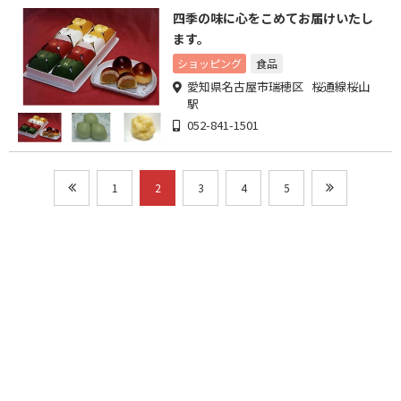
四季の味に心をこめてお届けいたし
ます。
ショッピング
食品
愛知県名古屋市瑞穂区 桜通線桜山
駅
052-841-1501
1
2
3
4
5