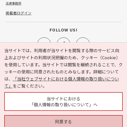
法律事務所
掲載者ログイン
FOLLOW US!
当サイトでは、利用者が当サイトを閲覧する際のサービス向
上およびサイトの利用状況把握のため、クッキー（Cookie）
を使用しています。当サイトでは閲覧を継続されることで、ク
e-NAVITA（イーナビタ）とは？
お気に入り
ヘルプ
ッキーの使用に同意されたものとみなします。詳細について
利用規約
個人情報の取り扱いについて
運営会社
は、
「当社ウェブサイトにおける個人情報の取り扱いについ
サイトマップ
広告掲載に関するお問い合わせ
て」
をご覧ください。
サイトの内容に関するお問い合わせ
当サイトにおける
「個人情報の取り扱いについて」へ
同意する
Copyright © HYOJITO.Co.,Ltd. All Rights Reserved.