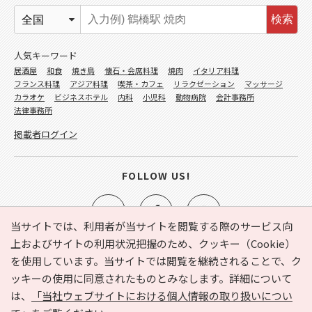
検索
人気キーワード
居酒屋
和食
焼き鳥
懐石・会席料理
焼肉
イタリア料理
フランス料理
アジア料理
喫茶・カフェ
リラクゼーション
マッサージ
カラオケ
ビジネスホテル
内科
小児科
動物病院
会計事務所
法律事務所
掲載者ログイン
FOLLOW US!
当サイトでは、利用者が当サイトを閲覧する際のサービス向
上およびサイトの利用状況把握のため、クッキー（Cookie）
を使用しています。当サイトでは閲覧を継続されることで、ク
e-NAVITA（イーナビタ）とは？
お気に入り
ヘルプ
ッキーの使用に同意されたものとみなします。詳細について
利用規約
個人情報の取り扱いについて
運営会社
は、
「当社ウェブサイトにおける個人情報の取り扱いについ
サイトマップ
広告掲載に関するお問い合わせ