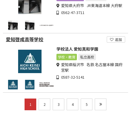
愛知県大府市 JR東海道本線 大府駅
0562-47-3711
愛知啓成高等学校
追加
学校法人 愛知真和学園
学校・教育
私立高校
愛知県稲沢市 名鉄 名古屋本線 国府
宮駅
0587-32-5141
1
2
3
4
5