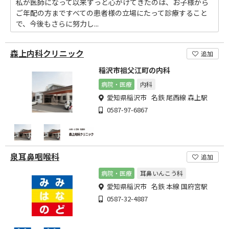
私が医師になって以来ずっと心がけてきたのは、お子様から
ご年配の方まですべての患者様の立場にたって診療すること
で、今後もさらに努力し...
森上内科クリニック
追加
稲沢市祖父江町の内科
病院・医療
内科
愛知県稲沢市 名鉄 尾西線 森上駅
0587-97-6867
泉耳鼻咽喉科
追加
病院・医療
耳鼻いんこう科
愛知県稲沢市 名鉄 本線 国府宮駅
0587-32-4887