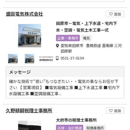
盛田電気株式会社
追加
田原市－電気・上下水道・宅内下
水・空調・電気土木工事一式
企業・事務所
電気
愛知県田原市 豊橋鉄道 渥美線 三河
田原駅
0531-37-0104
メッセージ
確かな技術で“思い”もつなぎたい・・電気の事ならお任せ下
さい 【 営業項目 】 ■電気設備工事 ■上下水道工事 ■宅内下
水設備工事 ■空調設備工事...
久野耕嗣税理士事務所
追加
大府市の税理士事務所
法律・会計関連
税務事務所