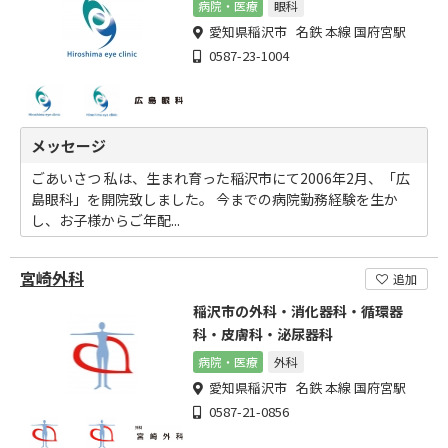
病院・医療
眼科
愛知県稲沢市 名鉄 本線 国府宮駅
0587-23-1004
メッセージ
ごあいさつ 私は、生まれ育った稲沢市にて2006年2月、「広
島眼科」を開院致しました。 今までの病院勤務経験を生か
し、お子様からご年配...
宮崎外科
追加
稲沢市の外科・消化器科・循環器
科・皮膚科・泌尿器科
病院・医療
外科
愛知県稲沢市 名鉄 本線 国府宮駅
0587-21-0856