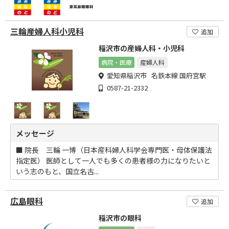
三輪産婦人科小児科
追加
稲沢市の産婦人科・小児科
病院・医療
産婦人科
愛知県稲沢市 名鉄本線 国府宮駅
0587-21-2332
メッセージ
■ 院長 三輪 一博（日本産科婦人科学会専門医・母体保護法
指定医） 医師として一人でも多くの患者様の力になりたいと
いう志のもと、国立名古...
広島眼科
追加
稲沢市の眼科