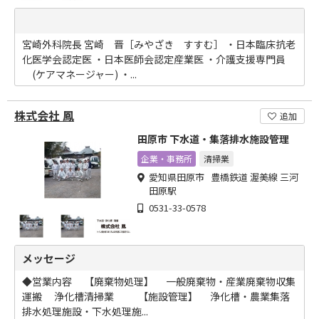
宮崎外科院長 宮崎 晋［みやざき すすむ］ ・日本臨床抗老
化医学会認定医 ・日本医師会認定産業医 ・介護支援専門員
(ケアマネージャー) ・...
株式会社 鳳
追加
田原市 下水道・集落排水施設管理
企業・事務所
清掃業
愛知県田原市 豊橋鉄道 渥美線 三河
田原駅
0531-33-0578
メッセージ
◆営業内容 【廃棄物処理】 一般廃棄物・産業廃棄物収集
運搬 浄化槽清掃業 【施設管理】 浄化槽・農業集落
排水処理施設・下水処理施...