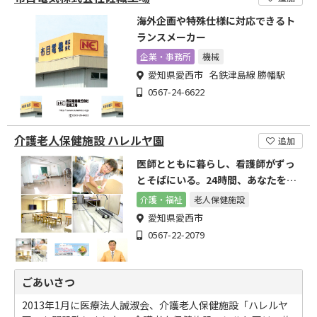
海外企画や特殊仕様に対応できるト
ランスメーカー
企業・事務所
機械
愛知県愛西市 名鉄津島線 勝幡駅
0567-24-6622
介護老人保健施設 ハレルヤ園
追加
医師とともに暮らし、看護師がずっ
とそばにいる。24時間、あなたを見
守っていてくれる安心。
介護・福祉
老人保健施設
愛知県愛西市
0567-22-2079
ごあいさつ
2013年1月に医療法人誠淑会、介護老人保健施設「ハレルヤ