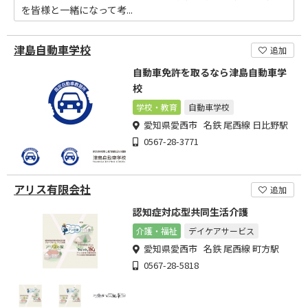
を皆様と一緒になって考...
津島自動車学校
追加
自動車免許を取るなら津島自動車学
校
学校・教育
自動車学校
愛知県愛西市 名鉄 尾西線 日比野駅
0567-28-3771
アリス有限会社
追加
認知症対応型共同生活介護
介護・福祉
デイケアサービス
愛知県愛西市 名鉄 尾西線 町方駅
0567-28-5818