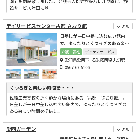
園」を開設致しました。 介護老人保健施設ハレルヤ園は、施
設サービス計画に基...
デイサービスセンター古都 さおり館
追加
日差しが一日中差し込む広い館内
で、ゆったりとくつろぎのある楽し
い時間を提供します。
介護・福祉
デイケアサービス
愛知県愛西市 名鉄尾西線 丸渕駅
0567-69-5106
くつろぎと楽しい時間を・・・
佐織工業高校の近く静かな場所にある『古都 さおり館』。
日差しが一日中差し込む広い館内で、ゆったりとくつろぎの
ある楽しい時間を提供し...
愛西ガーデン
追加