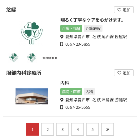
悠縁
追加
明るく丁寧なケアを心がけます。
介護・福祉
介護施設
愛知県愛西市 名鉄 尾西線 佐屋駅
0567-23-5855
服部内科診療所
追加
内科
病院・医療
内科
愛知県愛西市 名鉄 津島線 勝幡駅
0567-25-5555
1
2
3
4
5