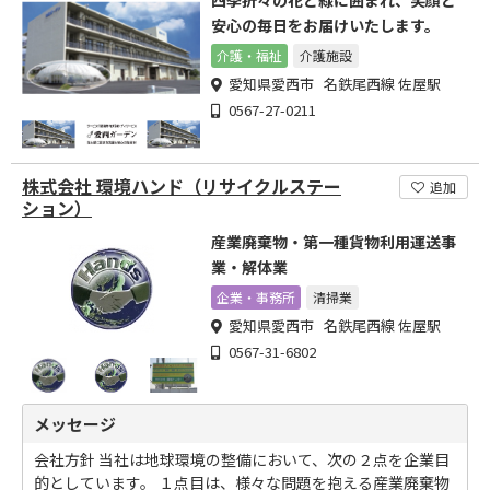
四季折々の花と緑に囲まれ、笑顔と
安心の毎日をお届けいたします。
介護・福祉
介護施設
愛知県愛西市 名鉄尾西線 佐屋駅
0567-27-0211
株式会社 環境ハンド（リサイクルステー
追加
ション）
産業廃棄物・第一種貨物利用運送事
業・解体業
企業・事務所
清掃業
愛知県愛西市 名鉄尾西線 佐屋駅
0567-31-6802
メッセージ
会社方針 当社は地球環境の整備において、次の２点を企業目
的としています。 １点目は、様々な問題を抱える産業廃棄物