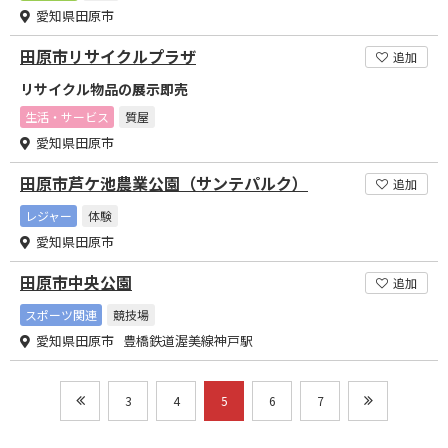
愛知県田原市
田原市リサイクルプラザ
追加
リサイクル物品の展示即売
生活・サービス
質屋
愛知県田原市
田原市芦ケ池農業公園（サンテパルク）
追加
レジャー
体験
愛知県田原市
田原市中央公園
追加
スポーツ関連
競技場
愛知県田原市 豊橋鉄道渥美線神戸駅
3
4
5
6
7