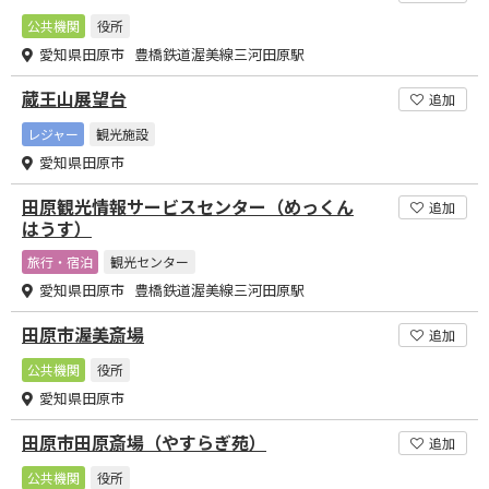
公共機関
役所
愛知県田原市 豊橋鉄道渥美線三河田原駅
蔵王山展望台
追加
レジャー
観光施設
愛知県田原市
田原観光情報サービスセンター（めっくん
追加
はうす）
旅行・宿泊
観光センター
愛知県田原市 豊橋鉄道渥美線三河田原駅
田原市渥美斎場
追加
公共機関
役所
愛知県田原市
田原市田原斎場（やすらぎ苑）
追加
公共機関
役所