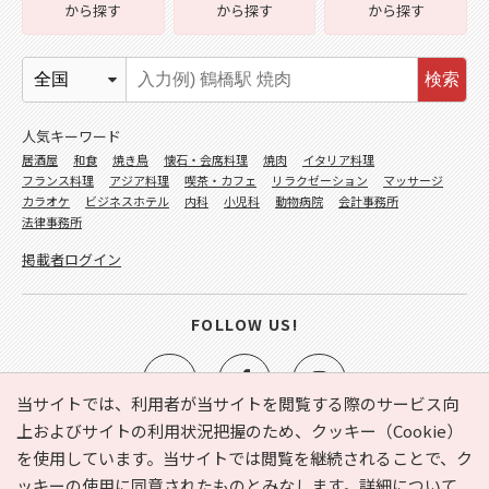
から探す
から探す
から探す
検索
人気キーワード
居酒屋
和食
焼き鳥
懐石・会席料理
焼肉
イタリア料理
フランス料理
アジア料理
喫茶・カフェ
リラクゼーション
マッサージ
カラオケ
ビジネスホテル
内科
小児科
動物病院
会計事務所
法律事務所
掲載者ログイン
FOLLOW US!
当サイトでは、利用者が当サイトを閲覧する際のサービス向
上およびサイトの利用状況把握のため、クッキー（Cookie）
を使用しています。当サイトでは閲覧を継続されることで、ク
e-NAVITA（イーナビタ）とは？
お気に入り
ヘルプ
ッキーの使用に同意されたものとみなします。詳細について