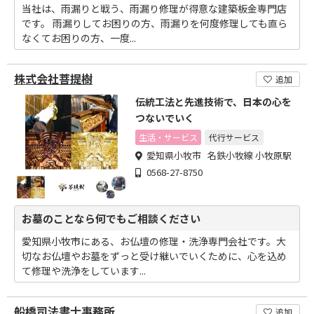
当社は、雨漏りと戦う、雨漏り修理が得意な建築板金専門店
です。 雨漏りしてお困りの方、雨漏りを何度修理しても直ら
なくてお困りの方、一度...
株式会社菩提樹
追加
伝統工法と先進技術で、日本の心を
つないでいく
生活・サービス
代行サービス
愛知県小牧市 名鉄小牧線 小牧原駅
0568-27-8750
お墓のことなら何でもご相談ください
愛知県小牧市にある、お仏壇の修理・洗浄専門会社です。大
切なお仏壇やお墓をずっと受け継いでいくために、心を込め
て修理や洗浄をしています...
船橋司法書士事務所
追加