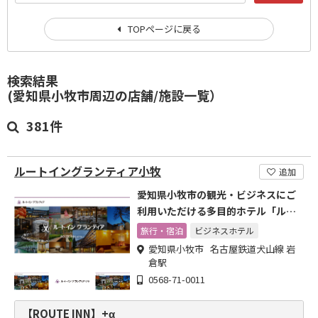
TOPページに戻る
検索結果
(愛知県小牧市周辺の店舗/施設一覧）
381件
ルートイングランティア小牧
追加
愛知県小牧市の観光・ビジネスにご
利用いただける多目的ホテル「ルー
トイン グランティア小牧」
旅行・宿泊
ビジネスホテル
愛知県小牧市 名古屋鉄道犬山線 岩
倉駅
0568-71-0011
【ROUTE INN】+α