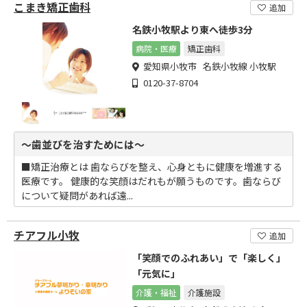
こまき矯正歯科
追加
名鉄小牧駅より東へ徒歩3分
病院・医療
矯正歯科
愛知県小牧市 名鉄小牧線 小牧駅
0120-37-8704
～歯並びを治すためには～
■矯正治療とは 歯ならびを整え、心身ともに健康を増進する
医療です。 健康的な笑顔はだれもが願うものです。歯ならび
について疑問があれば遠...
チアフル小牧
追加
「笑顔でのふれあい」で「楽しく」
「元気に」
介護・福祉
介護施設