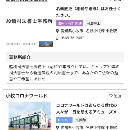
名義変更（相続や贈与）はお任せく
ださい。
法律・会計関連
司法書士
愛知県小牧市 名鉄小牧線 小牧駅
0568-76-2687
事務所紹介
船橋司法書士事務所（昭和52年設立）では、キャリア30年の
司法書士から新進気鋭の司法書士まで、あなたのご依頼の趣
旨やご希望にあわせ...
小牧コロナワールド
追加
コロナワールドはあらゆる世代の
人々が一日を憩えるアミューズメン
ト施設として感動をお届します
レジャー
映画館
愛知県小牧市 名鉄小牧線 小牧駅