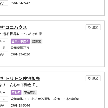
0561-84-7447
番号
会社ユニハウス
追加
と造る世界に一つだけの家
リー
企業・事務所
建築業
愛知県瀬戸市
・駅
0561-89-6280
番号
会社トリトン住宅販売
追加
ます！安心の不動産探し
リー
不動産
不動産業
愛知県瀬戸市 名古屋鉄道瀬戸線 瀬戸市役所前駅
・駅
0561-89-5076
番号