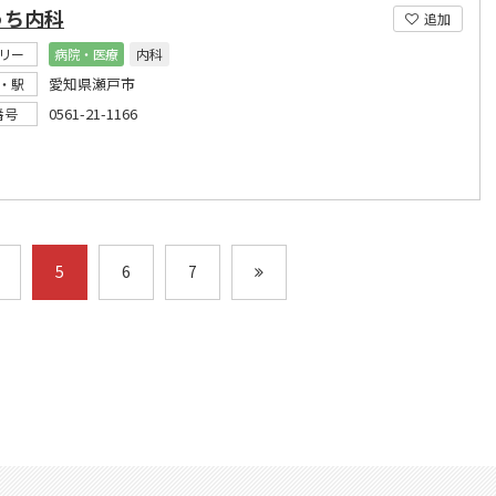
うち内科
追加
リー
病院・医療
内科
愛知県瀬戸市
・駅
0561-21-1166
番号
5
6
7