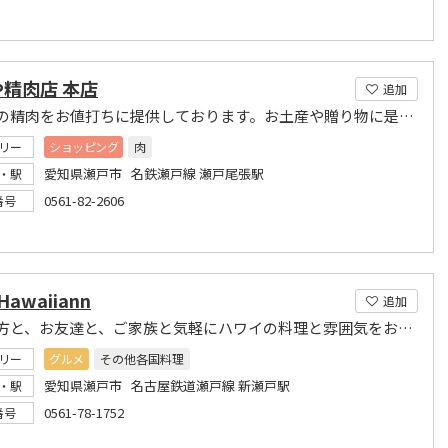
精肉店 本店
追加
瀬戸豚の精肉をお値打ちに提供しております。お土産や贈り物に是非どうぞ！
リー
ショッピング
肉
愛知県瀬戸市 名鉄瀬戸線 瀬戸尾張駅
・駅
0561-82-2606
番号
Hawaiiann
追加
親しい方と、お友達と、ご家族と気軽にハワイの料理と雰囲気をお楽しみください。
リー
グルメ
その他各国料理
愛知県瀬戸市 名古屋鉄道瀬戸線 新瀬戸駅
・駅
0561-78-1752
番号