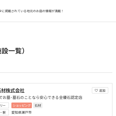
タに掲載されている
地元のお店の情報が満載！
施設一覧）
石材株式会社
追加
でお墓･墓石のことなら安心できる全優石認定店
リー
ショッピング
石材
愛知県瀬戸市
・駅