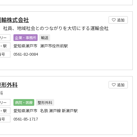
運輸株式会社
追加
、社員、地域社会とのつながりを大切にする運輸会社
リー
企業・事務所
輸送
愛知県瀬戸市 瀬戸市役所前駅
・駅
0561-82-0084
番号
整形外科
追加
科
リー
病院・医療
整形外科
愛知県瀬戸市 名鉄 瀬戸線 新瀬戸駅
・駅
0561-85-1717
番号