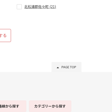
北松浦郡佐々町 (21)
する
PAGE TOP
路線
から探す
カテゴリー
から探す