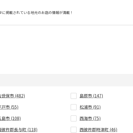
タに掲載されている
地元のお店の情報が満載！
佐世保市 (482)
島原市 (147)
戸市 (55)
松浦市 (91)
島市 (108)
西海市 (75)
西彼杵郡長与町 (118)
西彼杵郡時津町 (46)