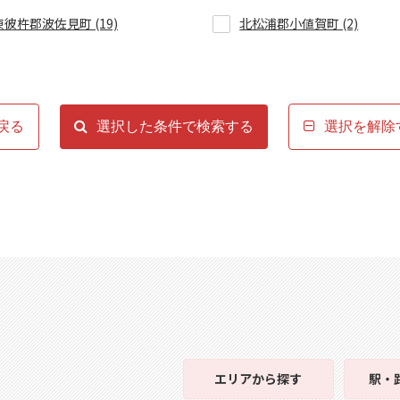
東彼杵郡波佐見町 (19)
北松浦郡小値賀町 (2)
戻る
選択した条件で検索する
選択を解除
エリア
から探す
駅・