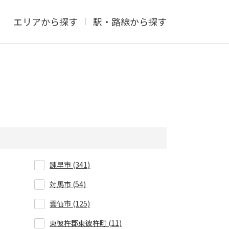
エリアから探す
駅・路線から探す
諫早市 (341)
対馬市 (54)
雲仙市 (125)
東彼杵郡東彼杵町 (11)