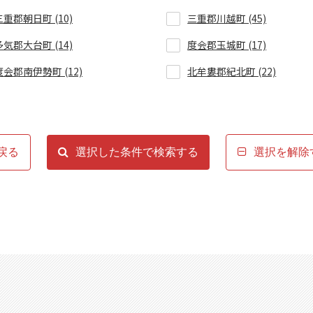
三重郡朝日町 (10)
三重郡川越町 (45)
多気郡大台町 (14)
度会郡玉城町 (17)
度会郡南伊勢町 (12)
北牟婁郡紀北町 (22)
戻る
選択した条件で検索する
選択を解除