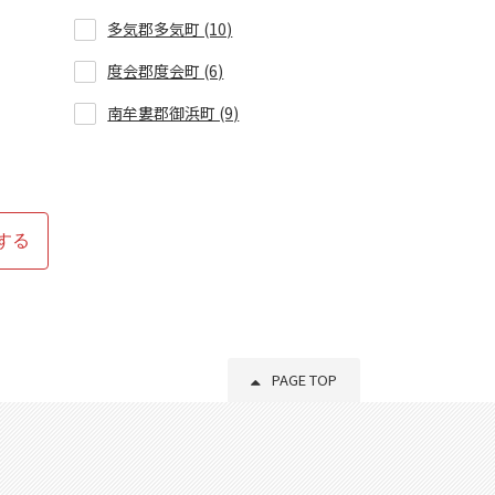
多気郡多気町 (10)
度会郡度会町 (6)
南牟婁郡御浜町 (9)
する
PAGE TOP