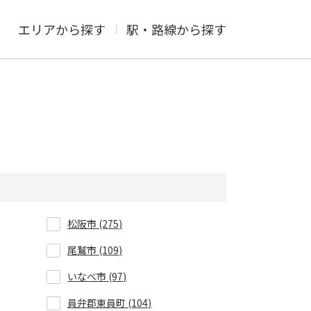
エリアから探す
駅・路線から探す
松阪市 (275)
尾鷲市 (109)
いなべ市 (97)
員弁郡東員町 (104)