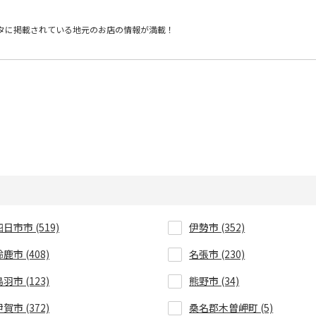
タに掲載されている
地元のお店の情報が満載！
四日市市 (519)
伊勢市 (352)
鹿市 (408)
名張市 (230)
羽市 (123)
熊野市 (34)
賀市 (372)
桑名郡木曽岬町 (5)