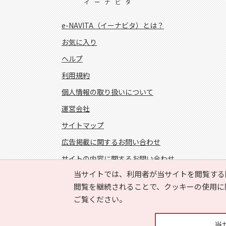
山越郡長万部町 (3)
e-NAVITA（イーナビタ）とは？
爾志郡乙部町 (2)
お気に入り
島牧郡島牧村 (1)
ヘルプ
虻田郡ニセコ町 (3)
利用規約
虻田郡京極町 (4)
個人情報の取り扱いについて
運営会社
古宇郡泊村 (2)
サイトマップ
余市郡仁木町 (3)
広告掲載に関するお問い合わせ
空知郡奈井江町 (8)
サイトの内容に関するお問い合わせ
夕張郡栗山町 (17)
当サイトでは、利用者が当サイトを閲覧する
FOLLOW US!
雨竜郡妹背牛町 (3)
閲覧を継続されることで、クッキーの使用に
ご覧ください。
雨竜郡沼田町 (3)
上川郡比布町 (2)
当