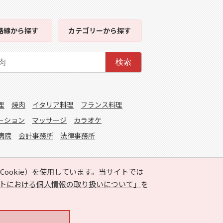
檜山郡厚沢部町 (2)
路線
から探す
カテゴリー
から探す
久遠郡せたな町 (9)
磯谷郡蘭越町 (4)
検索
虻田郡喜茂別町 (3)
岩内郡岩内町 (17)
理
焼肉
イタリア料理
フランス料理
古平郡古平町 (3)
ーション
マッサージ
カラオケ
空知郡南幌町 (8)
病院
会計事務所
法律事務所
夕張郡長沼町 (15)
樺戸郡新十津川町 (5)
ookie）を使用しています。当サイトでは
雨竜郡北竜町 (2)
トにおける個人情報の取り扱いについて」
を
上川郡当麻町 (6)
上川郡東川町 (5)