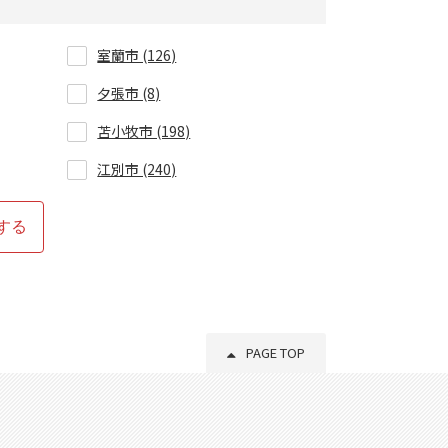
室蘭市 (126)
夕張市 (8)
苫小牧市 (198)
江別市 (240)
名寄市 (62)
する
滝川市 (79)
富良野市 (76)
北広島市 (143)
PAGE TOP
石狩郡新篠津村 (3)
上磯郡木古内町 (4)
二海郡八雲町 (44)