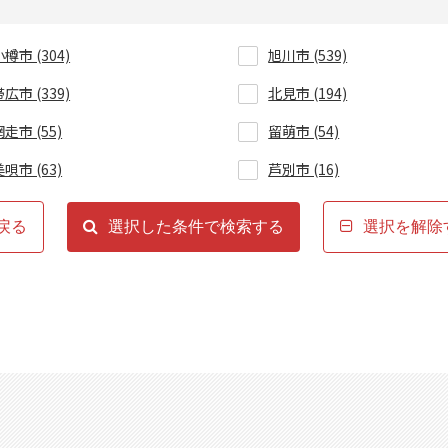
樽市 (304)
旭川市 (539)
広市 (339)
北見市 (194)
走市 (55)
留萌市 (54)
唄市 (63)
芦別市 (16)
別市 (73)
士別市 (23)
戻る
選択した条件で検索する
選択を解除
室市 (58)
千歳市 (133)
歌志内市 (2)
深川市 (31)
庭市 (99)
伊達市 (64)
斗市 (46)
石狩郡当別町 (16)
松前郡福島町 (4)
上磯郡知内町 (6)
茅部郡鹿部町 (3)
茅部郡森町 (24)