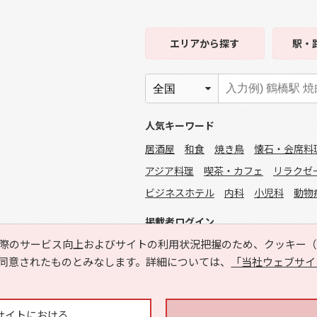
檜山郡江差町 (11)
檜山郡上ノ国町 (5)
エリア
から探す
駅・
奥尻郡奥尻町 (2)
瀬棚郡今金町 (4)
寿都郡寿都町 (3)
寿都郡黒松内町 (3)
虻田郡真狩村 (3)
虻田郡留寿都村 (2)
虻田郡倶知安町 (17)
人気キーワード
岩内郡共和町 (6)
居酒屋
和食
焼き鳥
懐石・会席料
古宇郡神恵内村 (3)
積丹郡積丹町 (2)
アジア料理
喫茶・カフェ
リラクゼ
余市郡余市町 (84)
余市郡赤井川村 (1)
ビジネスホテル
内科
小児科
動物
空知郡上砂川町 (3)
夕張郡由仁町 (6)
掲載者ログイン
樺戸郡月形町 (3)
樺戸郡浦臼町 (2)
際のサービス向上およびサイトの利用状況把握のため、クッキー（C
雨竜郡秩父別町 (2)
雨竜郡雨竜町 (2)
同意されたものとみなします。詳細については、
「当社ウェブサイ
上川郡鷹栖町 (4)
上川郡東神楽町 (16)
上川郡愛別町 (2)
上川郡上川町 (4)
サイトにおける