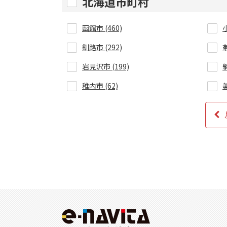
北海道市町村
函館市 (460)
小
釧路市 (292)
帯
岩見沢市 (199)
網
稚内市 (62)
美
赤平市 (9)
紋
三笠市 (7)
根
砂川市 (16)
登別市 (83)
恵
石狩市 (89)
北
松前郡松前町 (7)
亀田郡七飯町 (91)