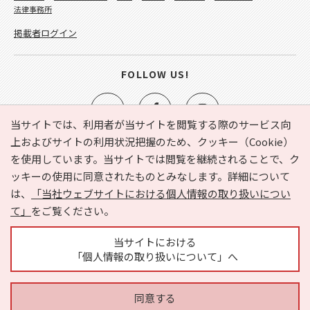
法律事務所
掲載者ログイン
FOLLOW US!
当サイトでは、利用者が当サイトを閲覧する際のサービス向
上およびサイトの利用状況把握のため、クッキー（Cookie）
を使用しています。当サイトでは閲覧を継続されることで、ク
e-NAVITA（イーナビタ）とは？
お気に入り
ヘルプ
ッキーの使用に同意されたものとみなします。詳細について
利用規約
個人情報の取り扱いについて
運営会社
は、
「当社ウェブサイトにおける個人情報の取り扱いについ
サイトマップ
広告掲載に関するお問い合わせ
て」
をご覧ください。
サイトの内容に関するお問い合わせ
当サイトにおける
「個人情報の取り扱いについて」へ
同意する