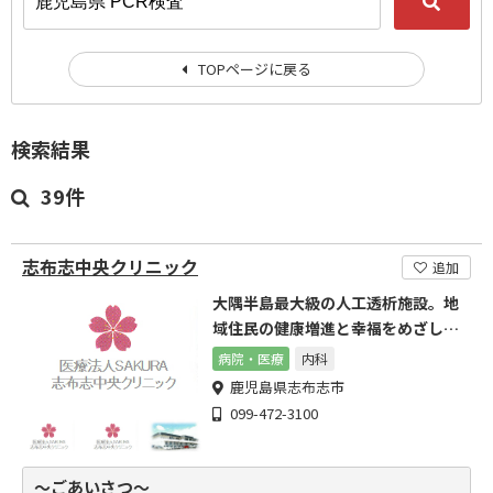
TOPページに戻る
検索結果
39件
志布志中央クリニック
追加
大隅半島最大級の人工透析施設。地
域住民の健康増進と幸福をめざしま
す。
病院・医療
内科
鹿児島県志布志市
099-472-3100
～ごあいさつ～