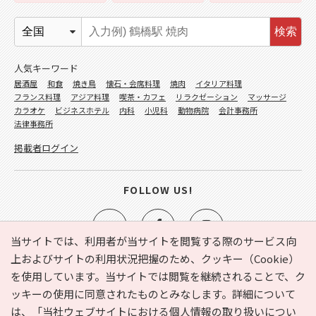
検索
人気キーワード
居酒屋
和食
焼き鳥
懐石・会席料理
焼肉
イタリア料理
フランス料理
アジア料理
喫茶・カフェ
リラクゼーション
マッサージ
カラオケ
ビジネスホテル
内科
小児科
動物病院
会計事務所
法律事務所
掲載者ログイン
FOLLOW US!
当サイトでは、利用者が当サイトを閲覧する際のサービス向
上およびサイトの利用状況把握のため、クッキー（Cookie）
を使用しています。当サイトでは閲覧を継続されることで、ク
e-NAVITA（イーナビタ）とは？
お気に入り
ヘルプ
ッキーの使用に同意されたものとみなします。詳細について
利用規約
個人情報の取り扱いについて
運営会社
は、
「当社ウェブサイトにおける個人情報の取り扱いについ