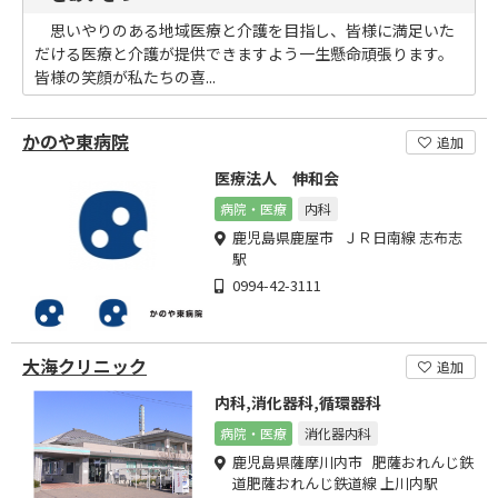
思いやりのある地域医療と介護を目指し、皆様に満足いた
だける医療と介護が提供できますよう一生懸命頑張ります。
皆様の笑顔が私たちの喜...
かのや東病院
追加
医療法人 伸和会
病院・医療
内科
鹿児島県鹿屋市 ＪＲ日南線 志布志
駅
0994-42-3111
大海クリニック
追加
内科,消化器科,循環器科
病院・医療
消化器内科
鹿児島県薩摩川内市 肥薩おれんじ鉄
道肥薩おれんじ鉄道線 上川内駅