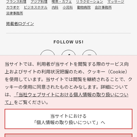
フランス料理
アジア料理
喫茶・カフェ
リラクゼーション
マッサージ
カラオケ
ビジネスホテル
内科
小児科
動物病院
会計事務所
法律事務所
掲載者ログイン
FOLLOW US!
当サイトでは、利用者が当サイトを閲覧する際のサービス向
上およびサイトの利用状況把握のため、クッキー（Cookie）
を使用しています。当サイトでは閲覧を継続されることで、ク
e-NAVITA（イーナビタ）とは？
お気に入り
ヘルプ
ッキーの使用に同意されたものとみなします。詳細について
利用規約
個人情報の取り扱いについて
運営会社
は、
「当社ウェブサイトにおける個人情報の取り扱いについ
サイトマップ
広告掲載に関するお問い合わせ
て」
をご覧ください。
サイトの内容に関するお問い合わせ
当サイトにおける
「個人情報の取り扱いについて」へ