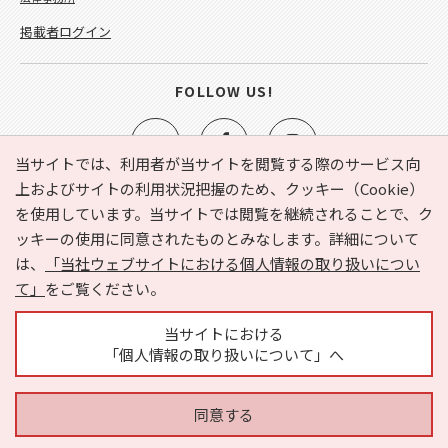
掲載者ログイン
FOLLOW US!
当サイトでは、利用者が当サイトを閲覧する際のサービス向
上およびサイトの利用状況把握のため、クッキー（Cookie）
を使用しています。当サイトでは閲覧を継続されることで、ク
e-NAVITA（イーナビタ）とは？
お気に入り
ヘルプ
ッキーの使用に同意されたものとみなします。詳細について
利用規約
個人情報の取り扱いについて
運営会社
は、
「当社ウェブサイトにおける個人情報の取り扱いについ
サイトマップ
広告掲載に関するお問い合わせ
て」
をご覧ください。
サイトの内容に関するお問い合わせ
当サイトにおける
「個人情報の取り扱いについて」へ
同意する
Copyright © HYOJITO.Co.,Ltd. All Rights Reserved.