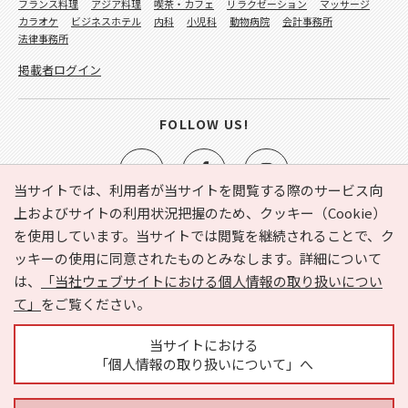
フランス料理
アジア料理
喫茶・カフェ
リラクゼーション
マッサージ
カラオケ
ビジネスホテル
内科
小児科
動物病院
会計事務所
法律事務所
掲載者ログイン
FOLLOW US!
当サイトでは、利用者が当サイトを閲覧する際のサービス向
上およびサイトの利用状況把握のため、クッキー（Cookie）
を使用しています。当サイトでは閲覧を継続されることで、ク
e-NAVITA（イーナビタ）とは？
お気に入り
ヘルプ
ッキーの使用に同意されたものとみなします。詳細について
利用規約
個人情報の取り扱いについて
運営会社
は、
「当社ウェブサイトにおける個人情報の取り扱いについ
サイトマップ
広告掲載に関するお問い合わせ
て」
をご覧ください。
サイトの内容に関するお問い合わせ
当サイトにおける
「個人情報の取り扱いについて」へ