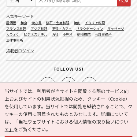
検索
人気キーワード
居酒屋
和食
焼き鳥
懐石・会席料理
焼肉
イタリア料理
フランス料理
アジア料理
喫茶・カフェ
リラクゼーション
マッサージ
カラオケ
ビジネスホテル
内科
小児科
動物病院
会計事務所
法律事務所
掲載者ログイン
FOLLOW US!
当サイトでは、利用者が当サイトを閲覧する際のサービス向
上およびサイトの利用状況把握のため、クッキー（Cookie）
を使用しています。当サイトでは閲覧を継続されることで、ク
e-NAVITA（イーナビタ）とは？
お気に入り
ヘルプ
ッキーの使用に同意されたものとみなします。詳細について
利用規約
個人情報の取り扱いについて
運営会社
は、
「当社ウェブサイトにおける個人情報の取り扱いについ
サイトマップ
広告掲載に関するお問い合わせ
て」
をご覧ください。
サイトの内容に関するお問い合わせ