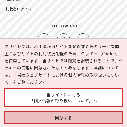
掲載者ログイン
FOLLOW US!
当サイトでは、利用者が当サイトを閲覧する際のサービス向
上およびサイトの利用状況把握のため、クッキー（Cookie）
を使用しています。当サイトでは閲覧を継続されることで、ク
e-NAVITA（イーナビタ）とは？
お気に入り
ヘルプ
ッキーの使用に同意されたものとみなします。詳細について
利用規約
個人情報の取り扱いについて
運営会社
は、
「当社ウェブサイトにおける個人情報の取り扱いについ
サイトマップ
広告掲載に関するお問い合わせ
て」
をご覧ください。
サイトの内容に関するお問い合わせ
当サイトにおける
「個人情報の取り扱いについて」へ
同意する
Copyright © HYOJITO.Co.,Ltd. All Rights Reserved.