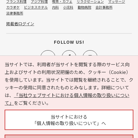
フランス料理
アジア料理
喫茶・カフェ
リラクゼーション
マッサージ
カラオケ
ビジネスホテル
内科
小児科
動物病院
会計事務所
法律事務所
掲載者ログイン
FOLLOW US!
当サイトでは、利用者が当サイトを閲覧する際のサービス向
上およびサイトの利用状況把握のため、クッキー（Cookie）
を使用しています。当サイトでは閲覧を継続されることで、ク
e-NAVITA（イーナビタ）とは？
お気に入り
ヘルプ
ッキーの使用に同意されたものとみなします。詳細について
利用規約
個人情報の取り扱いについて
運営会社
は、
「当社ウェブサイトにおける個人情報の取り扱いについ
サイトマップ
広告掲載に関するお問い合わせ
て」
をご覧ください。
サイトの内容に関するお問い合わせ
当サイトにおける
「個人情報の取り扱いについて」へ