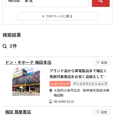
TOPページに戻る
検索結果
3件
ドン・キホーテ 梅田本店
追加
ブランド品から家電製品まで幅広く
免税対象商品をお安く品揃えしてお
ります。
ショッピング
ディスカウントショップ
大阪府大阪市北区 阪神電気鉄道本線
梅田駅
06-6360-6121
梅田 蔦屋書店
追加