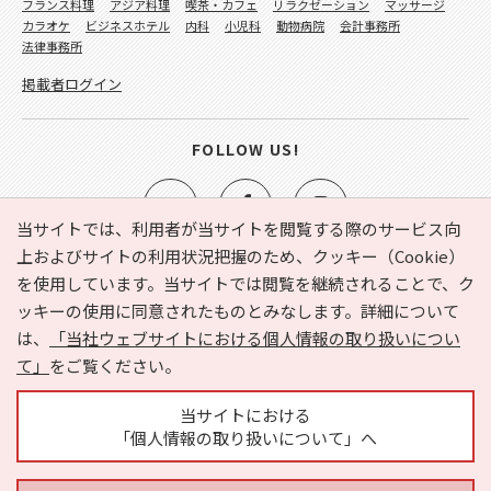
フランス料理
アジア料理
喫茶・カフェ
リラクゼーション
マッサージ
カラオケ
ビジネスホテル
内科
小児科
動物病院
会計事務所
法律事務所
掲載者ログイン
FOLLOW US!
当サイトでは、利用者が当サイトを閲覧する際のサービス向
上およびサイトの利用状況把握のため、クッキー（Cookie）
を使用しています。当サイトでは閲覧を継続されることで、ク
e-NAVITA（イーナビタ）とは？
お気に入り
ヘルプ
ッキーの使用に同意されたものとみなします。詳細について
利用規約
個人情報の取り扱いについて
運営会社
は、
「当社ウェブサイトにおける個人情報の取り扱いについ
サイトマップ
広告掲載に関するお問い合わせ
て」
をご覧ください。
サイトの内容に関するお問い合わせ
当サイトにおける
「個人情報の取り扱いについて」へ