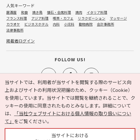
人気キーワード
居酒屋
和食
焼き鳥
懐石・会席料理
焼肉
イタリア料理
フランス料理
アジア料理
喫茶・カフェ
リラクゼーション
マッサージ
カラオケ
ビジネスホテル
内科
小児科
動物病院
会計事務所
法律事務所
掲載者ログイン
FOLLOW US!
当サイトでは、利用者が当サイトを閲覧する際のサービス向
上およびサイトの利用状況把握のため、クッキー（Cookie）
を使用しています。当サイトでは閲覧を継続されることで、ク
e-NAVITA（イーナビタ）とは？
お気に入り
ヘルプ
ッキーの使用に同意されたものとみなします。詳細について
利用規約
個人情報の取り扱いについて
運営会社
は、
「当社ウェブサイトにおける個人情報の取り扱いについ
サイトマップ
広告掲載に関するお問い合わせ
て」
をご覧ください。
サイトの内容に関するお問い合わせ
当サイトにおける