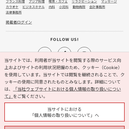
フランス料理
アジア料理
喫茶・カフェ
リラクゼーション
マッサージ
カラオケ
ビジネスホテル
内科
小児科
動物病院
会計事務所
法律事務所
掲載者ログイン
FOLLOW US!
当サイトでは、利用者が当サイトを閲覧する際のサービス向
上およびサイトの利用状況把握のため、クッキー（Cookie）
を使用しています。当サイトでは閲覧を継続されることで、ク
e-NAVITA（イーナビタ）とは？
お気に入り
ヘルプ
ッキーの使用に同意されたものとみなします。詳細について
利用規約
個人情報の取り扱いについて
運営会社
は、
「当社ウェブサイトにおける個人情報の取り扱いについ
サイトマップ
広告掲載に関するお問い合わせ
て」
をご覧ください。
サイトの内容に関するお問い合わせ
当サイトにおける
「個人情報の取り扱いについて」へ