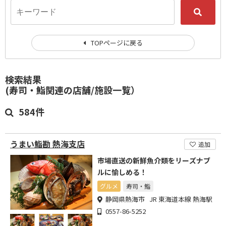
TOPページに戻る
検索結果
(寿司・鮨関連の店舗/施設一覧）
584件
うまい鮨勘 熱海支店
追加
市場直送の新鮮魚介類をリーズナブ
ルに愉しめる！
グルメ
寿司・鮨
静岡県熱海市 JR 東海道本線 熱海駅
0557-86-5252