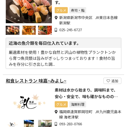
す。
グルメ
寿司・鮨
新潟県新潟市中央区 JR東日本各線
新潟駅
025-245-6727
近海の魚介類を毎日仕入れています。
厳選素材を使用！豊かな自然と沢山の植物性プランクトンか
ら育つ魚貝類は旨みがぎっしりつまっております！食材の旨
みを存分に引き出した調...
和食レストラン 味嘉~みよし~
追加
素材は水から始まり、調味料まで、
安心・安全で、味も確かなもののみ
を厳選
グルメ
海鮮料理
福岡県遠賀郡岡垣町 JR九州鹿児島本
線 海老津駅
093-283-0766