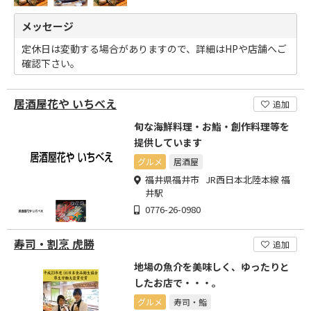
メッセージ
定休日は変動する場合がありますので、詳細はHPや店舗へご
確認下さい。
居酒屋花や いちべえ
追加
旬な海鮮料理・お鮨・創作料理等を
提供しています
グルメ
居酒屋
福井県福井市 JR西日本北陸本線 福
井駅
0776-26-0980
寿司・割烹 虎勝
追加
地場の魚介を美味しく、ゆったりと
したお店で・・・。
グルメ
寿司・鮨