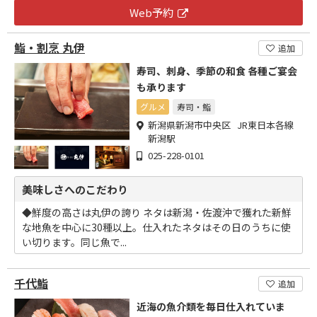
Web予約
鮨・割烹 丸伊
追加
寿司、刺身、季節の和食 各種ご宴会
も承ります
グルメ
寿司・鮨
新潟県新潟市中央区 JR東日本各線
新潟駅
025-228-0101
美味しさへのこだわり
◆鮮度の高さは丸伊の誇り ネタは新潟・佐渡沖で獲れた新鮮
な地魚を中心に30種以上。仕入れたネタはその日のうちに使
い切ります。同じ魚で...
千代鮨
追加
近海の魚介類を毎日仕入れていま