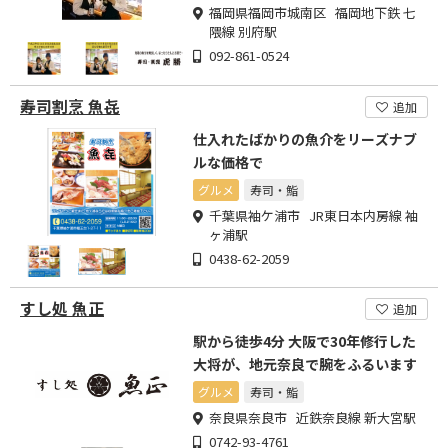
福岡県福岡市城南区 福岡地下鉄 七
隈線 別府駅
092-861-0524
寿司割烹 魚㐂
追加
仕入れたばかりの魚介をリーズナブ
ルな価格で
グルメ
寿司・鮨
千葉県袖ケ浦市 JR東日本内房線 袖
ヶ浦駅
0438-62-2059
すし処 魚正
追加
駅から徒歩4分 大阪で30年修行した
大将が、地元奈良で腕をふるいます
グルメ
寿司・鮨
奈良県奈良市 近鉄奈良線 新大宮駅
0742-93-4761