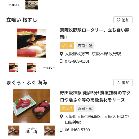
立喰い 桜すし
追加
京阪牧野駅ロータリー、立ち食い寿
司!!
グルメ
寿司・鮨
大阪府枚方市 京阪本線 牧野駅
072-809-0101
まぐろ・ふぐ 満海
追加
野田阪神駅 徒歩5分! 鮮度抜群のマグ
ロや活ふぐ等の高級食材をリーズナ
ブルにご提供!
グルメ
寿司・鮨
大阪府大阪市福島区 大阪メトロ 野
田阪神駅
06-6468-5700