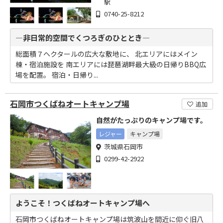
駅
0740-25-8212
―非日常的空間でくつろぎのひととき―
総面積７ヘクタールの広大な敷地に、 北エリアにはメイン
棟・宿泊施設を 南エリアには琵琶湖畔最大級の日帰りBBQ広
場を配置。 宿泊・日帰り...
石岡市つくばねオートキャンプ場
追加
自然がたっぷりのキャンプ場です。
レジャー
キャンプ場
茨城県石岡市
0299-42-2922
ようこそ！つくばねオートキャンプ場へ
石岡市つくばねオートキャンプ場は筑波山を間近に仰ぐ旧八