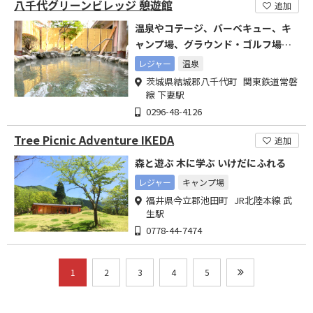
八千代グリーンビレッジ 憩遊館
追加
温泉やコテージ、バーベキュー、キ
ャンプ場、グラウンド・ゴルフ場を
備えた複合施設です。
レジャー
温泉
茨城県結城郡八千代町 関東鉄道常磐
線 下妻駅
0296-48-4126
Tree Picnic Adventure IKEDA
追加
森と遊ぶ 木に学ぶ いけだにふれる
レジャー
キャンプ場
福井県今立郡池田町 JR北陸本線 武
生駅
0778-44-7474
1
2
3
4
5