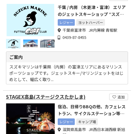
千葉 / 内房 （木更津・富津） エリア
のジェットスキーショップ “スズキ
マリン”
レジャー
ヨットハーバー
千葉県富津市 JR内房線 青堀駅
0439-87-8455
ご案内
スズキマリンは千葉県（内房）の富津エリアにあるマリンス
ポーツショップです。ジェットスキー/マリンジェットをはじ
めとして、幅広く取り...
STAGEX高島(ステージクスたかしま)
追加
宿泊、日帰りBBQの他、カフェレス
トラン、サイクルステーション等あ
る総合グランピングリゾート
レジャー
キャンプ場
滋賀県高島市 JR西日本湖西線 新旭