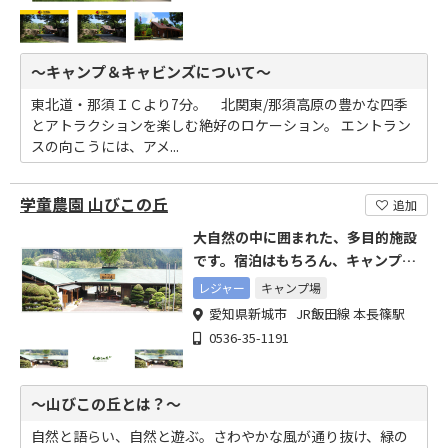
～キャンプ＆キャビンズについて～
東北道・那須ＩＣより7分。 北関東/那須高原の豊かな四季
とアトラクションを楽しむ絶好のロケーション。 エントラン
スの向こうには、アメ...
学童農園 山びこの丘
追加
大自然の中に囲まれた、多目的施設
です。宿泊はもちろん、キャンプ・
BBQもできます
レジャー
キャンプ場
愛知県新城市 JR飯田線 本長篠駅
0536-35-1191
～山びこの丘とは？～
自然と語らい、自然と遊ぶ。さわやかな風が通り抜け、緑の