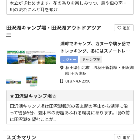
木立がざわめきます。花の香りを楽しみつつ、鳥や虫の声・
川の流れにふと耳を傾け...
田沢湖キャンプ場・田沢湖アウトドアツア
追加
ー
湖畔でキャンプ、カヌーや駒ヶ岳で
トレッキング、冬にはスノートレッ
キングなどが楽しめる！
レジャー
キャンプ場
秋田県仙北市 JR秋田新幹線・田沢湖
線 田沢湖駅
0187-43-2990
★田沢湖キャンプ場☆
田沢湖キャンプ場は田沢湖観光の表玄関の春山から湖畔に沿
って徒歩5分、雑木林の野趣あふれる環境にあります。眼の前
に田沢湖を望むことが...
スズキマリン
追加