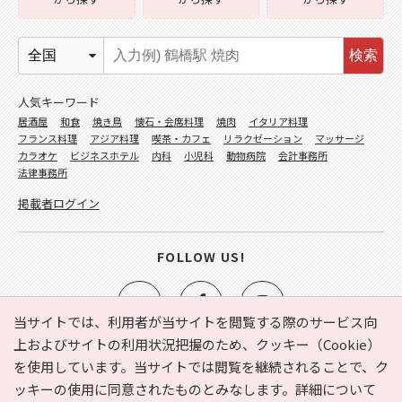
検索
人気キーワード
居酒屋
和食
焼き鳥
懐石・会席料理
焼肉
イタリア料理
フランス料理
アジア料理
喫茶・カフェ
リラクゼーション
マッサージ
カラオケ
ビジネスホテル
内科
小児科
動物病院
会計事務所
法律事務所
掲載者ログイン
FOLLOW US!
当サイトでは、利用者が当サイトを閲覧する際のサービス向
上およびサイトの利用状況把握のため、クッキー（Cookie）
を使用しています。当サイトでは閲覧を継続されることで、ク
e-NAVITA（イーナビタ）とは？
お気に入り
ヘルプ
ッキーの使用に同意されたものとみなします。詳細について
利用規約
個人情報の取り扱いについて
運営会社