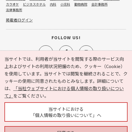
カラオケ
ビジネスホテル
内科
小児科
動物病院
会計事務所
法律事務所
掲載者ログイン
FOLLOW US!
当サイトでは、利用者が当サイトを閲覧する際のサービス向
上およびサイトの利用状況把握のため、クッキー（Cookie）
を使用しています。当サイトでは閲覧を継続されることで、ク
e-NAVITA（イーナビタ）とは？
お気に入り
ヘルプ
ッキーの使用に同意されたものとみなします。詳細について
利用規約
個人情報の取り扱いについて
運営会社
は、
「当社ウェブサイトにおける個人情報の取り扱いについ
サイトマップ
広告掲載に関するお問い合わせ
て」
をご覧ください。
サイトの内容に関するお問い合わせ
当サイトにおける
「個人情報の取り扱いについて」へ