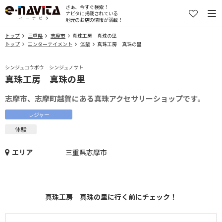
さぁ、今すぐ検索！
ナビタに掲載されている
地元のお店の情報が満載！
トップ
三重県
志摩市
真珠工房 真珠の里
トップ
エンターテイメント
体験
真珠工房 真珠の里
シンジュコウボウ シンジュノサト
真珠工房 真珠の里
志摩市、志摩町越賀にある真珠アクセサリーショップです。
レジャー
体験
エリア
三重県志摩市
真珠工房 真珠の里に行く前にチェック！