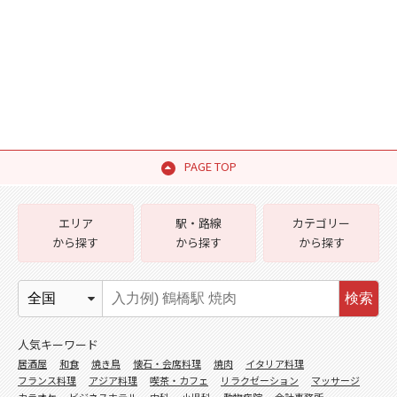
PAGE TOP
エリア
駅・路線
カテゴリー
から探す
から探す
から探す
検索
人気キーワード
居酒屋
和食
焼き鳥
懐石・会席料理
焼肉
イタリア料理
フランス料理
アジア料理
喫茶・カフェ
リラクゼーション
マッサージ
カラオケ
ビジネスホテル
内科
小児科
動物病院
会計事務所