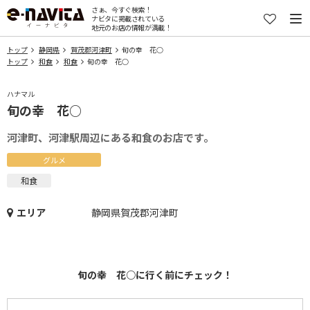
さぁ、今すぐ検索！
ナビタに掲載されている
地元のお店の情報が満載！
トップ
静岡県
賀茂郡河津町
旬の幸 花○
トップ
和食
和食
旬の幸 花○
ハナマル
旬の幸 花○
河津町、河津駅周辺にある和食のお店です。
グルメ
和食
エリア
静岡県賀茂郡河津町
旬の幸 花○に行く前にチェック！