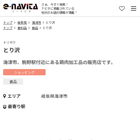
さぁ、今すぐ検索！
ナビタに掲載されている
地元のお店の情報が満載！
トップ
岐阜県
海津市
とり沢
トップ
食料品
食品
とり沢
トリサワ
とり沢
海津市、駒野駅付近にある鶏肉加工品の販売店です。
ショッピング
食品
エリア
岐阜県海津市
最寄り駅