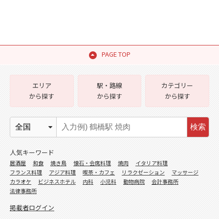
PAGE TOP
エリア
駅・路線
カテゴリー
から探す
から探す
から探す
検索
人気キーワード
居酒屋
和食
焼き鳥
懐石・会席料理
焼肉
イタリア料理
フランス料理
アジア料理
喫茶・カフェ
リラクゼーション
マッサージ
カラオケ
ビジネスホテル
内科
小児科
動物病院
会計事務所
法律事務所
掲載者ログイン