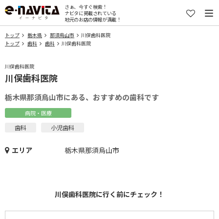
さぁ、今すぐ検索！
ナビタに掲載されている
地元のお店の情報が満載！
トップ
栃木県
那須烏山市
川俣歯科医院
トップ
歯科
歯科
川俣歯科医院
川俣歯科医院
川俣歯科医院
栃木県那須烏山市にある、おすすめの歯科です
病院・医療
歯科
小児歯科
エリア
栃木県那須烏山市
川俣歯科医院に行く前にチェック！