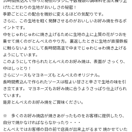
10時間煮込んで作った秘伝のダシに十数種類の調味料を加え練り上
げたこだわりの生地がおいしさの秘密！
季節ごとにこの配合を微妙に変えるほどの気配りです。
さらに、この生地を軽く発酵させるのがおいしいお好み焼を作るポ
イントです。
中をじゅわじゅわに焼き上げるために生地の上に上質の花がつおを
乗せて焼くのがとんべえのやり方。 裏返したときに生地が直接鉄板
に触らないようにして長時間高温で中までじゅわじゅわ焼き上げる
ようにしています。
このようにして作られたとんべえのお好み焼は、表面が さっくり、
中はしっとり！
さらにソースもマヨネーズも とんべえのオリジナル。
長時間煮込んで作られたソースは程よい甘さと辛さで生地の味を引
き立てます。 マヨネーズもお好み焼に合うようさっぱり仕上げられ
ています。
是非とんべえのお好み焼をご賞味ください。
※ 多くのお好み焼店が焼きあがったものをお客様に提供したり、
自分で焼かなければならなかったり・・・
とんべえではお客様の目の前で店員が出来上がるまで 焼かせていた