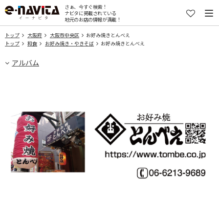
さぁ、今すぐ検索！
ナビタに掲載されている
地元のお店の情報が満載！
トップ
大阪府
大阪市中央区
お好み焼きとんべえ
トップ
和食
お好み焼き・やきそば
お好み焼きとんべえ
アルバム