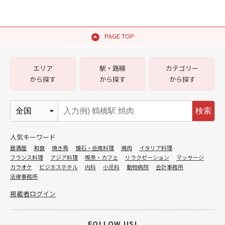
PAGE TOP
エリア
駅・路線
カテゴリー
から探す
から探す
から探す
検索
人気キーワード
居酒屋
和食
焼き鳥
懐石・会席料理
焼肉
イタリア料理
フランス料理
アジア料理
喫茶・カフェ
リラクゼーション
マッサージ
カラオケ
ビジネスホテル
内科
小児科
動物病院
会計事務所
法律事務所
掲載者ログイン
FOLLOW US!