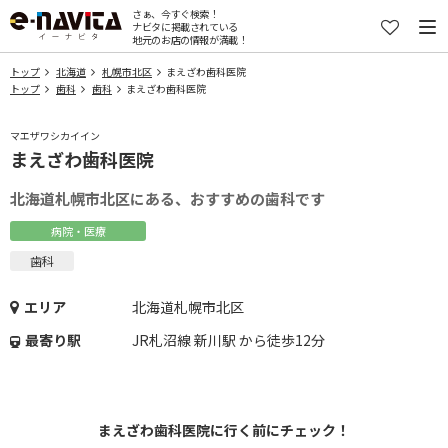
さぁ、今すぐ検索！
ナビタに掲載されている
地元のお店の情報が満載！
トップ
北海道
札幌市北区
まえざわ歯科医院
トップ
歯科
歯科
まえざわ歯科医院
マエザワシカイイン
まえざわ歯科医院
北海道札幌市北区にある、おすすめの歯科です
病院・医療
歯科
エリア
北海道札幌市北区
最寄り駅
JR札沼線 新川駅 から徒歩12分
まえざわ歯科医院に行く前にチェック！