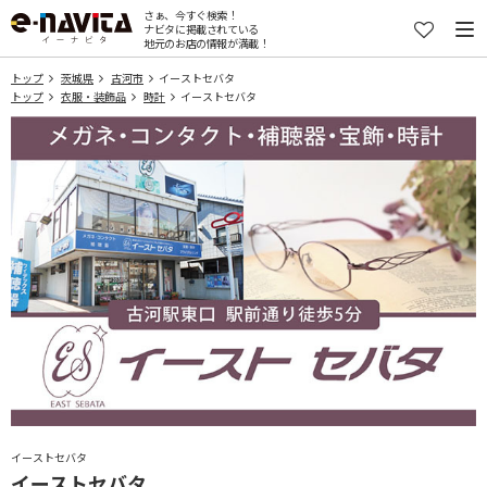
さぁ、今すぐ検索！
ナビタに掲載されている
地元のお店の情報が満載！
トップ
茨城県
古河市
イーストセバタ
トップ
衣服・装飾品
時計
イーストセバタ
イーストセバタ
イーストセバタ