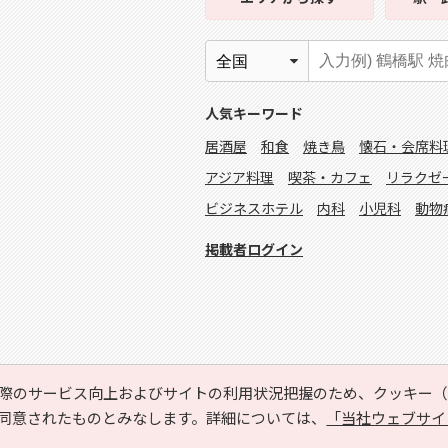
人気キーワード
居酒屋
和食
焼き鳥
懐石・会席料
アジア料理
喫茶・カフェ
リラクゼ
ビジネスホテル
内科
小児科
動物
掲載者ログイン
際のサービス向上およびサイトの利用状況把握のため、クッキー（C
同意されたものとみなします。詳細については、
「当社ウェブサイ
Copyright © HYOJITO.Co.,Ltd. All Rights Reserved.