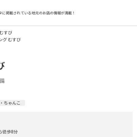
タに掲載されている
地元のお店の情報が満載！
 むすび
ング むすび
び
備
・ちゃんこ
ら徒歩8分