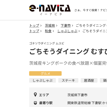
さぁ、今すぐ検索！
ナビ
トップ
茨城県
下妻市
ごちそうダイニング
トップ
和食
しゃぶしゃぶ
ごちそうダイニ
ゴチソウダイニング ムスビ
ごちそうダイニング むす
茨城産キングポークの食べ放題×個室完
グルメ
しゃぶしゃぶ
ステーキ
居酒屋
鍋
エリア
茨城県下妻市
最寄り駅
関東鉄道常総線 下妻駅 か