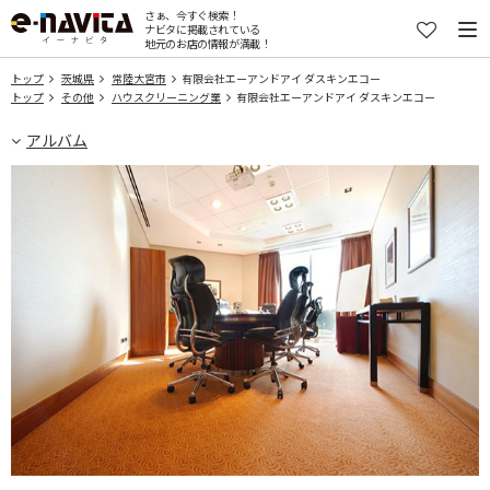
さぁ、今すぐ検索！
ナビタに掲載されている
地元のお店の情報が満載！
トップ
茨城県
常陸大宮市
有限会社エーアンドアイ ダスキンエコー
トップ
その他
ハウスクリーニング業
有限会社エーアンドアイ ダスキンエコー
アルバム