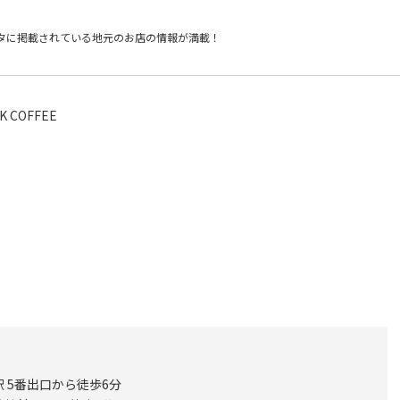
タに掲載されている
地元のお店の情報が満載！
K COFFEE
 5番出口から徒歩6分