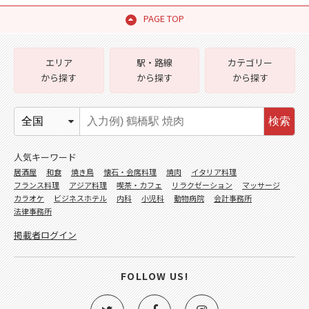
PAGE TOP
エリア
駅・路線
カテゴリー
から探す
から探す
から探す
検索
人気キーワード
居酒屋
和食
焼き鳥
懐石・会席料理
焼肉
イタリア料理
フランス料理
アジア料理
喫茶・カフェ
リラクゼーション
マッサージ
カラオケ
ビジネスホテル
内科
小児科
動物病院
会計事務所
法律事務所
掲載者ログイン
FOLLOW US!