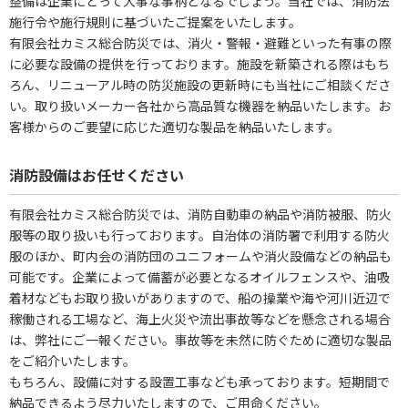
整備は企業にとって大事な事柄となるでしょう。当社では、消防法
施行令や施行規則に基づいたご提案をいたします。
有限会社カミス総合防災では、消火・警報・避難といった有事の際
に必要な設備の提供を行っております。施設を新築される際はもち
ろん、リニューアル時の防災施設の更新時にも当社にご相談くださ
い。取り扱いメーカー各社から高品質な機器を納品いたします。お
客様からのご要望に応じた適切な製品を納品いたします。
消防設備はお任せください
有限会社カミス総合防災では、消防自動車の納品や消防被服、防火
服等の取り扱いも行っております。自治体の消防署で利用する防火
服のほか、町内会の消防団のユニフォームや消火設備などの納品も
可能です。企業によって備蓄が必要となるオイルフェンスや、油吸
着材などもお取り扱いがありますので、船の操業や海や河川近辺で
稼働される工場など、海上火災や流出事故等などを懸念される場合
は、弊社にご一報ください。事故等を未然に防ぐために適切な製品
をご紹介いたします。
もちろん、設備に対する設置工事なども承っております。短期間で
納品できるよう尽力いたしますので、ご用命ください。