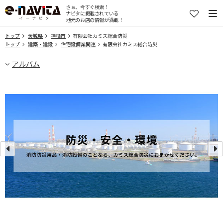
さぁ、今すぐ検索！
ナビタに掲載されている
地元のお店の情報が満載！
トップ
茨城県
神栖市
有限会社カミス総合防災
トップ
建築・建設
住宅設備業関連
有限会社カミス総合防災
アルバム