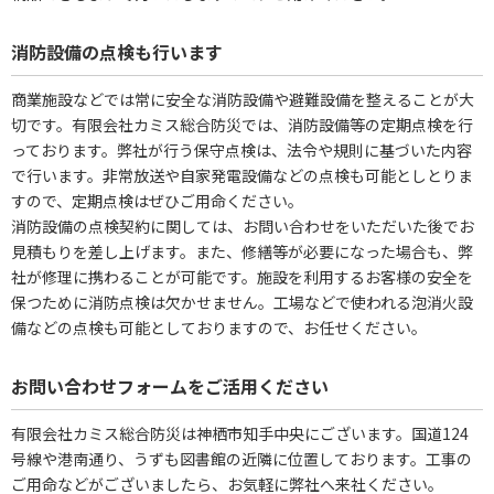
消防設備の点検も行います
商業施設などでは常に安全な消防設備や避難設備を整えることが大
切です。有限会社カミス総合防災では、消防設備等の定期点検を行
っております。弊社が行う保守点検は、法令や規則に基づいた内容
で行います。非常放送や自家発電設備などの点検も可能としとりま
すので、定期点検はぜひご用命ください。
消防設備の点検契約に関しては、お問い合わせをいただいた後でお
見積もりを差し上げます。また、修繕等が必要になった場合も、弊
社が修理に携わることが可能です。施設を利用するお客様の安全を
保つために消防点検は欠かせません。工場などで使われる泡消火設
備などの点検も可能としておりますので、お任せください。
お問い合わせフォームをご活用ください
有限会社カミス総合防災は神栖市知手中央にございます。国道124
号線や港南通り、うずも図書館の近隣に位置しております。工事の
ご用命などがございましたら、お気軽に弊社へ来社ください。